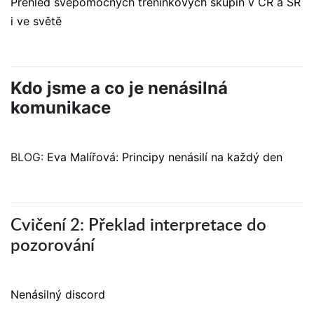
Přehled svépomocných tréninkových skupin v ČR a SR
i ve světě
Kdo jsme a co je nenásilná
komunikace
BLOG:
Eva Malířová: Principy nenásilí na každý den
Cvičení 2: Překlad interpretace do
pozorování
Nenásilný discord