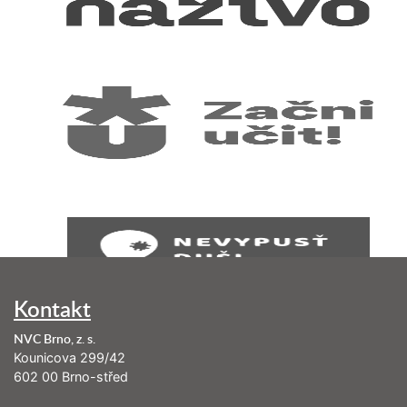
Kontakt
NVC Brno, z. s.
Kounicova 299/42
602 00 Brno-střed