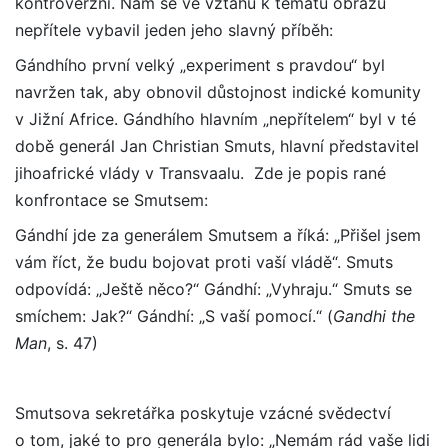
kontroverzní. Nám se ve vztahu k tématu obrazu
nepřítele vybavil jeden jeho slavný příběh:
Gándhího první velký „experiment s pravdou“ byl
navržen tak, aby obnovil důstojnost indické komunity
v Jižní Africe. Gándhího hlavním „nepřítelem“ byl v té
době generál Jan Christian Smuts, hlavní představitel
jihoafrické vlády v Transvaalu. Zde je popis rané
konfrontace se Smutsem:
Gándhí jde za generálem Smutsem a říká: „Přišel jsem
vám říct, že budu bojovat proti vaší vládě“. Smuts
odpovídá: „Ještě něco?“ Gándhí: „Vyhraju.“ Smuts se
smíchem: Jak?“ Gándhí: „S vaší pomocí.“ (
Gandhi the
Man
, s. 47)
Smutsova sekretářka poskytuje vzácné svědectví
o tom, jaké to pro generála bylo:
„Nemám rád vaše lidi