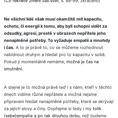
(
Co řeknete změní váš svět
, s.
98-99, zkráceno
)
Ne všichni lidé však musí okamžitě mít kapacitu,
ochotu, či energii k tomu, aby byli schopni vidět za
odsudky, agresí, prostě v obrazech nepřítele jeho
nenaplněné potřeby. To vyžaduje empatii a mnohdy
i čas.
A to je právě to, co se můžeme rozhodnout
nabídnout druhým a hledat pro to kapacitu v sobě.
Pokud ji momentálně nemáme,
možná je čas na
smutnění.
A stejné je to možná právě teď i s námi, kteří v těchto
dnech vidíme různé nepřátele a možná nejsme
připraveni hledat nenaplněné potřeby, které se skrývají
za jejich slovy a činy. Dopřejme si tedy i my
tolik
(sebe)empatie a po tak dlouhou dobu
, než budeme