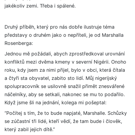
jakékoliv zemi. Třeba i spálené.
Druhý příběh, který pro nás dobře ilustruje téma
představy o druhém jako o nepříteli, je od Marshalla
Rosenberga:
Jednou mě požádali, abych zprostředkoval urovnání
konfliktů mezi dvěma kmeny v severní Nigérii. Onoho
roku, kdy jsem za nimi přijel, bylo v obci, která čítala
a čtyři sta obyvatel, zabito sto lidí. Můj nigerijský
spolupracovník se usilovně snažil přimět znesvářené
náčelníky, aby se setkali, nakonec se mu to podařilo.
Když jsme šli na jednání, kolega mi pošeptal:
“Počítej s tím, že to bude napjaté, Marshalle. Schůzky
se zúčastní tři lidé, kteří vědí, že tam bude i člověk,
který zabil jejich dítě.”