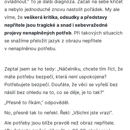
ovládnout.” To je další diagnóza. Začali na sebe křičet
a nebylo jednoduché znovu nastolit pořádek. My ale
víme, že
veškerá kritika, odsudky a představy
nepřítele jsou tragické a snad i sebevražedné
projevy nenaplněných potřeb
. Při takových situacích
se snažíme přeložit jazyk z obrazu nepřítele
v nenaplněnou potřebu.
Zeptal jsem se ho tedy: „Náčelníku, chcete tím říct, že
máte potřebu bezpečí, která není uspokojena?
Potřebujete bezpečí. Doufáte, že věci se vyřeší bez
násilí bez ohledu na to, co se děje, je to tak?”
„Přesně to říkám,” odpověděl.
No, přesně tak to neřekl. Řekl: „Všichni jste vrazi”.
Ale potřeby jsou blíže pravdě než obraz nepřítele.