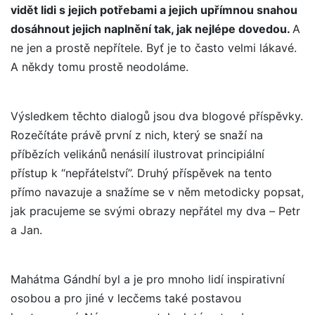
vidět lidi s jejich potřebami a jejich upřímnou snahou
dosáhnout jejich naplnění tak, jak nejlépe dovedou.
A
ne jen a prostě nepřítele. Byť je to často velmi lákavé.
A někdy tomu prostě neodoláme.
Výsledkem těchto dialogů jsou dva blogové příspěvky.
Rozečítáte právě první z nich, který se snaží na
příbězích velikánů nenásilí ilustrovat principiální
přístup k “nepřátelství”. Druhý příspěvek na tento
přímo navazuje a snažíme se v něm metodicky popsat,
jak pracujeme se svými obrazy nepřátel my dva
–
Petr
a Jan.
Mahátma Gándhí byl a je pro mnoho lidí inspirativní
osobou a pro jiné v lecčems také postavou