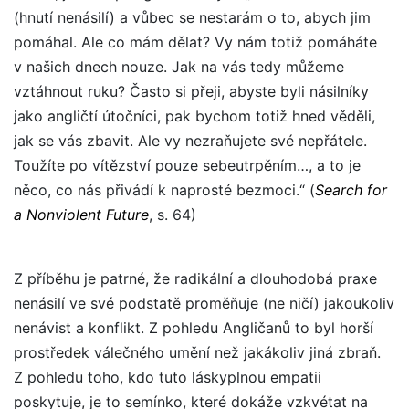
(hnutí nenásilí) a vůbec se nestarám o to, abych jim
pomáhal. Ale co mám dělat? Vy nám totiž pomáháte
v našich dnech nouze. Jak na vás tedy můžeme
vztáhnout ruku? Často si přeji, abyste byli násilníky
jako angličtí útočníci, pak bychom totiž hned věděli,
jak se vás zbavit. Ale vy nezraňujete své nepřátele.
Toužíte po vítězství pouze sebeutrpěním…, a to je
něco, co nás přivádí k naprosté bezmoci.“
(
Search for
a Nonviolent Future
, s. 64)
Z příběhu je patrné, že radikální a dlouhodobá praxe
nenásilí ve své podstatě proměňuje (ne ničí) jakoukoliv
nenávist a konflikt. Z pohledu Angličanů to byl horší
prostředek válečného umění než jakákoliv jiná zbraň.
Z pohledu toho, kdo tuto láskyplnou empatii
poskytuje, je to semínko, které dokáže vzkvétat na