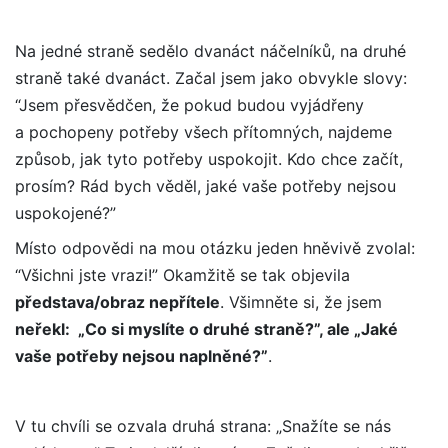
Na jedné straně sedělo dvanáct náčelníků, na druhé
straně také dvanáct. Začal jsem jako obvykle slovy:
“Jsem přesvědčen, že pokud budou vyjádřeny
a pochopeny potřeby všech přítomných, najdeme
způsob, jak tyto potřeby uspokojit. Kdo chce začít,
prosím? Rád bych věděl, jaké vaše potřeby nejsou
uspokojené?”
Místo odpovědi na mou otázku jeden hněvivě zvolal:
“Všichni jste vrazi!” Okamžitě se tak objevila
představa/obraz nepřítele
. Všimněte si, že jsem
neřekl: „Co si myslíte o druhé straně?”, ale „Jaké
vaše potřeby nejsou naplněné?”
.
V tu chvíli se ozvala druhá strana: „Snažíte se nás