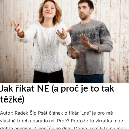
Jak říkat NE (a proč je to tak
těžké)
Autor: Radek Šíp Psát článek o říkání „ne“ je pro mě
vlastně trochu paradoxní. Proč? Protože to zkrátka moc
dobře neumím. A není úplně divu. Doma jsem k tomu moc