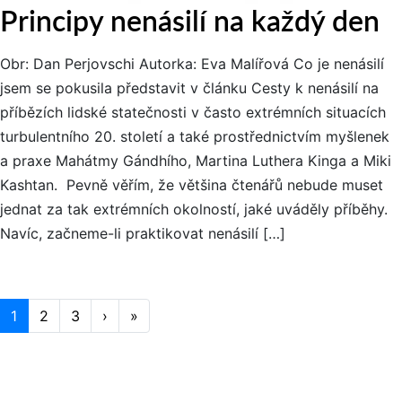
Principy nenásilí na každý den
Obr: Dan Perjovschi Autorka: Eva Malířová Co je nenásilí
jsem se pokusila představit v článku Cesty k nenásilí na
příbězích lidské statečnosti v často extrémních situacích
turbulentního 20. století a také prostřednictvím myšlenek
a praxe Mahátmy Gándhího, Martina Luthera Kinga a Miki
Kashtan. Pevně věřím, že většina čtenářů nebude muset
jednat za tak extrémních okolností, jaké uváděly příběhy.
Navíc, začneme-li praktikovat nenásilí […]
Stránkování
Current Page
1
Page
2
Page
3
›
»