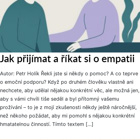
Jak přijímat a říkat si o empatii
Autor: Petr Holík Řekli jste si někdy o pomoc? A co teprve
o emoční podporu? Když po druhém člověku vlastně ani
nechcete, aby udělal nějakou konkrétní věc, ale možná jen,
aby s vámi chvíli tiše seděl a byl přítomný vašemu
prožívání – to je z mojí zkušenosti někdy ještě náročnější,
než někoho požádat, aby mi pomohl s nějakou konkrétní
hmatatelnou činností. Tímto textem […]