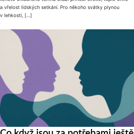
a vřelost lidských setkání. Pro někoho svátky plynou
v lehkosti, […]
Co když jsou za potřebami ještě