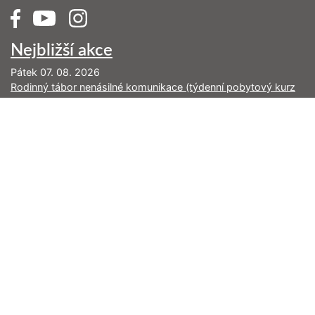
Nejbližší akce
Pátek 07. 08. 2026
Rodinný tábor nenásilné komunikace (týdenní pobytový kurz
na Vysočině)
Pondělí 17. 08. 2026
Řásná 2: Konverzace, které posilují vztahy (kurz je již naplněn)
Pátek 28. 08. 2026
Jak slyšet a říkat ne (den v Brně)
Sobota 29. 08. 2026
Úvod do nenásilné komunikace (víkend v Brně)
Aktuality
V tanci konverzace
Dyády: jednoduchá a mocná praxe