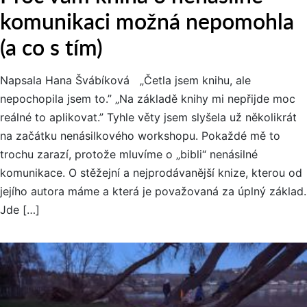
komunikaci možná nepomohla
(a co s tím)
Napsala Hana Švábíková „Četla jsem knihu, ale
nepochopila jsem to.” „Na základě knihy mi nepřijde moc
reálné to aplikovat.” Tyhle věty jsem slyšela už několikrát
na začátku nenásilkového workshopu. Pokaždé mě to
trochu zarazí, protože mluvíme o „bibli“ nenásilné
komunikace. O stěžejní a nejprodávanější knize, kterou od
jejího autora máme a která je považovaná za úplný základ.
Jde […]