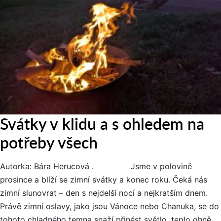
Svátky v klidu a s ohledem na
potřeby všech
Autorka: Bára Herucová . Jsme v polovině
prosince a blíží se zimní svátky a konec roku. Čeká nás
zimní slunovrat – den s nejdelší nocí a nejkratším dnem.
Právě zimní oslavy, jako jsou Vánoce nebo Chanuka, se do
tohoto chladného temna snaží přinést světlo, teplo ohně