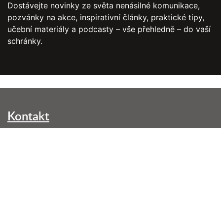
Dostávejte novinky ze světa nenásilné komunikace,
pozvánky na akce, inspirativní články, praktické tipy,
učební materiály a podcasty – vše přehledně – do vaší
schránky.
Kontakt
NVC Brno, z. s.
Kounicova 299/42
602 00 Brno-střed
info@nenasilnakomunikace.org
Nejbližší akce