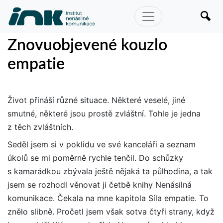
Znovuobjevené kouzlo
empatie
Život přináší různé situace. Některé veselé, jiné
smutné, některé jsou prostě zvláštní. Tohle je jedna
z těch zvláštních.
Seděl jsem si v poklidu ve své kanceláři a seznam
úkolů se mi poměrně rychle tenčil. Do schůzky
s kamarádkou zbývala ještě nějaká ta půlhodina, a tak
jsem se rozhodl věnovat ji četbě knihy Nenásilná
komunikace. Čekala na mne kapitola Síla empatie. To
znělo slibně. Pročetl jsem však sotva čtyři strany, když