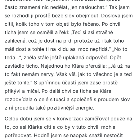
často znamená nic nedělat, jen naslouchat.“ Tak jsem
se rozhodl ji prostě beze slov obejmout. Doslova jsem
cítil, kolik toho v tom objetí bylo řečeno. Po chvíli
ticha jsem se osmělil a řekl: „Teď si asi strašně
zahlcená, což je dost na prd, protože už i tak toho
máš dost a tohle ti na klidu asi moc nepřidá.“ „No to
teda…“, zněla stále ještě uplakaná odpověď. Opět
zavládlo ticho. Najednou ho Klára přerušila: „Já už na
to fakt nemám nervy. Však víš, jak to všechno je a teď
ještě tohle.“ S upřímnou účastí jsem zase prostě
přikývl a mlčel. Po další chvilce ticha se Klára
rozpovídala o celé situaci a společně s proudem slov
z ní proudila také pozitivnější energie.
Celou dobu jsem se v konverzaci zaměřoval pouze na
to, co asi Klárka cítí a co by v tuto chvíli mohla
potřebovat. Hodně jsem se naopak snažil nestočit