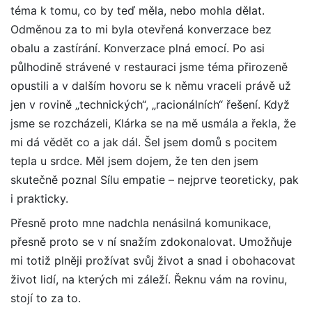
téma k tomu, co by teď měla, nebo mohla dělat.
Odměnou za to mi byla otevřená konverzace bez
obalu a zastírání. Konverzace plná emocí. Po asi
půlhodině strávené v restauraci jsme téma přirozeně
opustili a v dalším hovoru se k němu vraceli právě už
jen v rovině „technických“, „racionálních“ řešení. Když
jsme se rozcházeli, Klárka se na mě usmála a řekla, že
mi dá vědět co a jak dál. Šel jsem domů s pocitem
tepla u srdce. Měl jsem dojem, že ten den jsem
skutečně poznal Sílu empatie – nejprve teoreticky, pak
i prakticky.
Přesně proto mne nadchla nenásilná komunikace,
přesně proto se v ní snažím zdokonalovat. Umožňuje
mi totiž plněji prožívat svůj život a snad i obohacovat
život lidí, na kterých mi záleží. Řeknu vám na rovinu,
stojí to za to.