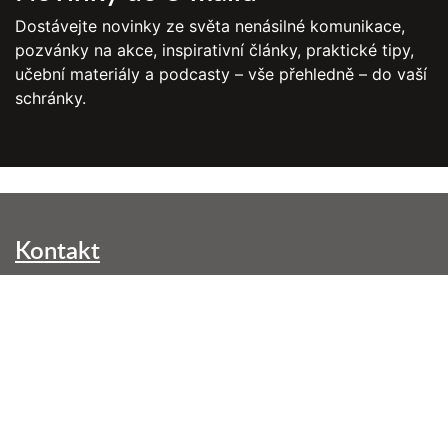
Dostávejte novinky ze světa nenásilné komunikace,
pozvánky na akce, inspirativní články, praktické tipy,
učební materiály a podcasty – vše přehledně – do vaší
schránky.
Kontakt
NVC Brno, z. s.
Kounicova 299/42
602 00 Brno-střed
info@nenasilnakomunikace.org