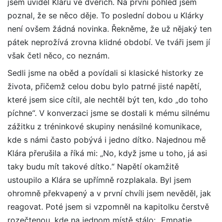
jsem uviděl Kláru ve dveřích. Na první pohled jsem
poznal, že se něco děje. To poslední dobou u Klárky
není ovšem žádná novinka. Řekněme, že už nějaký ten
pátek neprožívá zrovna klidné období. Ve tváři jsem jí
však četl něco, co neznám.
Sedli jsme na oběd a povídali si klasické historky ze
života, přičemž celou dobu bylo patrné jisté napětí,
které jsem sice cítil, ale nechtěl být ten, kdo „do toho
píchne“. V konverzaci jsme se dostali k mému silnému
zážitku z tréninkové skupiny nenásilné komunikace,
kde s námi často pobývá i jedno dítko. Najednou mě
Klára přerušila a říká mi: „No, když jsme u toho, já asi
taky budu mít takové dítko.“ Napětí okamžitě
ustoupilo a Klára se upřímně rozplakala. Byl jsem
ohromně překvapený a v první chvíli jsem nevěděl, jak
reagovat. Poté jsem si vzpomněl na kapitolku čerstvě
rozečtenou, kde na jednom místě stálo: „Empatie