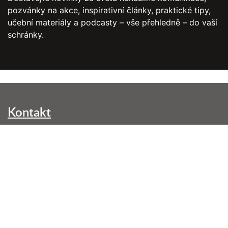
pozvánky na akce, inspirativní články, praktické tipy,
učební materiály a podcasty – vše přehledně – do vaší
schránky.
Kontakt
NVC Brno, z. s.
Kounicova 299/42
602 00 Brno-střed
info@nenasilnakomunikace.org
Nejbližší akce