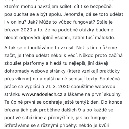
kterém mohou navzájem sdílet, cítit se bezpečně,
poslouchat se a být spolu. Jenomže, dá se toto udělat
i v onlinu? Jak? Může to vůbec fungovat? Stále je
březen 2020 a to, že na podobné otázky budeme
hledat odpovědi úplně všichni, zatím tuší málokdo.
A tak se odhodláváme to zkusit. Než s tím můžeme
začít, je třeba udělat několik věcí. Někdo proto začíná
zkoušet platformy a hledá tu nejlepší, jiní dávají
dohromady webové stránky (které vznikají prakticky
přes víkend) no a další na ně sepisují texty. Společná
práce se vyplácí a 21. 3. 2020 spouštíme webovou
stránku
www.nadoslech.cz
a lákáme na první skupiny.
Ta úplně první se odehraje ještě tentýž den. Do konce
března jich pak proběhne dalších 9 a po každé se
poctivě scházíme a přemýšlíme, jak co funguje.
Střetáváme se s různými příběhy: někdo je kvůli