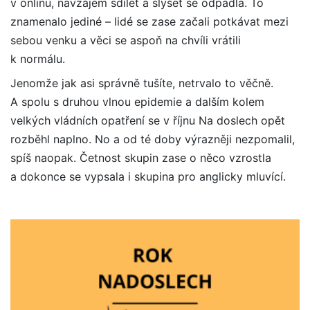
v onlinu, navzájem sdílet a slyšet se odpadla. To
znamenalo jediné – lidé se zase začali potkávat mezi
sebou venku a věci se aspoň na chvíli vrátili
k normálu.
Jenomže jak asi správně tušíte, netrvalo to věčně.
A spolu s druhou vlnou epidemie a dalším kolem
velkých vládních opatření se v říjnu Na doslech opět
rozběhl naplno. No a od té doby výrazněji nezpomalil,
spíš naopak. Četnost skupin zase o něco vzrostla
a dokonce se vypsala i skupina pro anglicky mluvící.