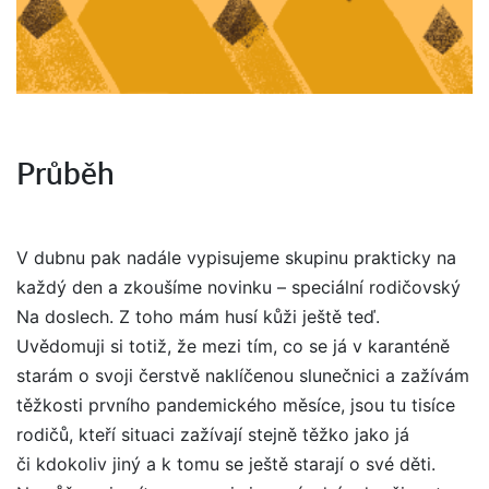
Průběh
V dubnu pak nadále vypisujeme skupinu prakticky na
každý den a zkoušíme novinku – speciální rodičovský
Na doslech. Z toho mám husí kůži ještě teď.
Uvědomuji si totiž, že mezi tím, co se já v karanténě
starám o svoji čerstvě naklíčenou slunečnici a zažívám
těžkosti prvního pandemického měsíce, jsou tu tisíce
rodičů, kteří situaci zažívají stejně těžko jako já
či kdokoliv jiný a k tomu se ještě starají o své děti.