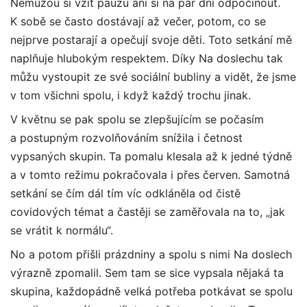
Nemůžou si vzít pauzu ani si na pár dní odpočinout.
K sobě se často dostávají až večer, potom, co se
nejprve postarají a opečují svoje děti. Toto setkání mě
naplňuje hlubokým respektem. Díky Na doslechu tak
můžu vystoupit ze své sociální bubliny a vidět, že jsme
v tom všichni spolu, i když každý trochu jinak.
V květnu se pak spolu se zlepšujícím se počasím
a postupným rozvolňováním snížila i četnost
vypsaných skupin. Ta pomalu klesala až k jedné týdně
a v tomto režimu pokračovala i přes červen. Samotná
setkání se čím dál tím víc odkláněla od čistě
covidových témat a častěji se zaměřovala na to, „jak
se vrátit k normálu“.
No a potom přišli prázdniny a spolu s nimi Na doslech
výrazně zpomalil. Sem tam se sice vypsala nějaká ta
skupina, každopádně velká potřeba potkávat se spolu