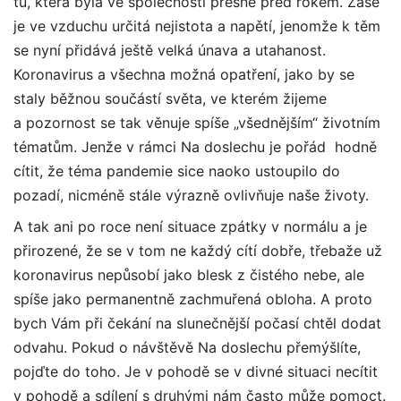
tu, která byla ve společnosti přesně před rokem. Zase
je ve vzduchu určitá nejistota a napětí, jenomže k těm
se nyní přidává ještě velká únava a utahanost.
Koronavirus a všechna možná opatření, jako by se
staly běžnou součástí světa, ve kterém žijeme
a pozornost se tak věnuje spíše „všednějším“ životním
tématům. Jenže v rámci Na doslechu je pořád hodně
cítit, že téma pandemie sice naoko ustoupilo do
pozadí, nicméně stále výrazně ovlivňuje naše životy.
A tak ani po roce není situace zpátky v normálu a je
přirozené, že se v tom ne každý cítí dobře, třebaže už
koronavirus nepůsobí jako blesk z čistého nebe, ale
spíše jako permanentně zachmuřená obloha. A proto
bych Vám při čekání na slunečnější počasí chtěl dodat
odvahu. Pokud o návštěvě Na doslechu přemýšlíte,
pojďte do toho. Je v pohodě se v divné situaci necítit
v pohodě a sdílení s druhými nám často může pomoct.