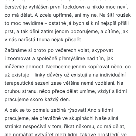
čerstvě je vyhlášen první lockdown a nikdo moc neví,
co má dělat. A zcela upřímně, ani my ne. Na šití roušek
to moc nevidíme – ostatně já bych si k ní nejspíš přišil
prst, a tak dění zatím jenom pozorujeme, a cítíme, jak
v nás narůstá touha nějak přispět.
Začínáme si proto po večerech volat, skypovat
i zoomovat a společně přemýšlíme nad tím, jak
můžeme pomoct. Nechceme jenom kopírovat něco, co
už existuje – linky důvěry už existují a na individuální
terapeutické sezení zase většina nemá vzdělání. Na
druhou stranu, něco přece dělat umíme, vždyť s lidmi
pracujeme skoro každý den.
A pak se to pomalu začíná rýsovat! Ano s lidmi
pracujeme, ale převážně ve skupinách! Naše silná
stránka nespočívá v tom, říkat někomu, co má dělat,
ale pomáhat vytvářet mezi lidmi takové prostředí, ve