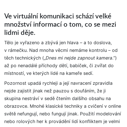
Ve virtuální komunikaci schází velké
množství informací o tom, co se mezi
lidmi děje.
Tělo je vyřazeno a zbývá jen hlava – a to doslova,
v rámečku. Nad mnoha věcmi nemáme kontrolu – od
těch technických („
Dnes mi nejde zapnout kamera
.“)
až po nenadálé příchody dětí, babiček, či zvířat do
místností, ve kterých lidé na kameře sedí.
Pozornost upadá rychleji a její navracení zpravidla
nejde zajistit jinak než pauzou s doufáním, že ji
skupina nestráví v sedě čtením dalšího obsahu na
obrazovce. Mnohé klasické techniky a cvičení v online
světě nefungují, nebo fungují jinak. Použití modelování
nebo rolových her k provádění lidí konfliktem je velmi