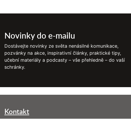
Novinky do e-mailu
Dostávejte novinky ze světa nenásilné komunikace,
pozvánky na akce, inspirativní články, praktické tipy,
učební materiály a podcasty – vše přehledně – do vaší
schránky.
Kontakt
NVC Brno, z. s.
Kounicova 299/42