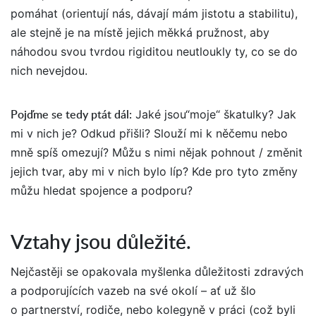
pomáhat (orientují nás, dávají mám jistotu a stabilitu),
ale stejně je na místě jejich měkká pružnost, aby
náhodou svou tvrdou rigiditou neutloukly ty, co se do
nich nevejdou.
Pojďme se tedy ptát dál
:
Jaké jsou“moje“ škatulky? Jak
mi v nich je? Odkud přišli? Slouží mi k něčemu nebo
mně spíš omezují? Můžu s nimi nějak pohnout / změnit
jejich tvar, aby mi v nich bylo líp? Kde pro tyto změny
můžu hledat spojence a podporu?
Vztahy jsou důležité.
Nejčastěji se opakovala myšlenka důležitosti zdravých
a podporujících vazeb na své okolí – ať už šlo
o partnerství, rodiče, nebo kolegyně v práci (což byli