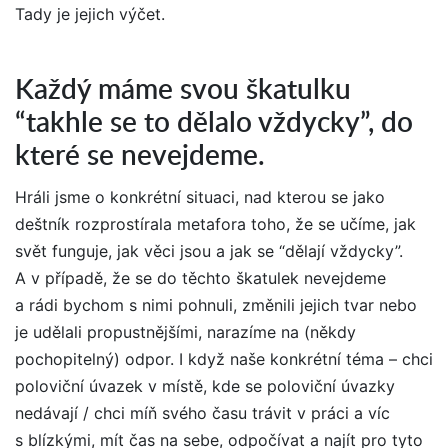
Tady je jejich výčet.
Každý máme svou škatulku
“takhle se to dělalo vždycky”, do
které se nevejdeme.
Hráli jsme o konkrétní situaci, nad kterou se jako
deštník rozprostírala metafora toho, že se učíme, jak
svět funguje, jak věci jsou a jak se “dělají vždycky”.
A v případě, že se do těchto škatulek nevejdeme
a rádi bychom s nimi pohnuli, změnili jejich tvar nebo
je udělali propustnějšími, narazíme na (někdy
pochopitelný) odpor. I když naše konkrétní téma – chci
poloviční úvazek v místě, kde se poloviční úvazky
nedávají / chci míň svého času trávit v práci a víc
s blízkými, mít čas na sebe, odpočívat a najít pro tyto