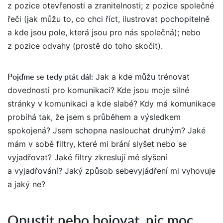
z pozice otevřenosti a zranitelnosti; z pozice společné
řeči (jak můžu to, co chci říct, ilustrovat pochopitelně
a kde jsou pole, která jsou pro nás společná); nebo
z pozice odvahy (prostě do toho skočit).
Pojďme se tedy ptát dál
:
Jak a kde můžu trénovat
dovednosti pro komunikaci? Kde jsou moje silné
stránky v komunikaci a kde slabé? Kdy má komunikace
probíhá tak, že jsem s průběhem a výsledkem
spokojená? Jsem schopna naslouchat druhým? Jaké
mám v sobě filtry, které mi brání slyšet nebo se
vyjadřovat? Jaké filtry zkreslují mé slyšení
a vyjadřování? Jaký způsob sebevyjádření mi vyhovuje
a jaký ne?
Opustit nebo bojovat, nic moc