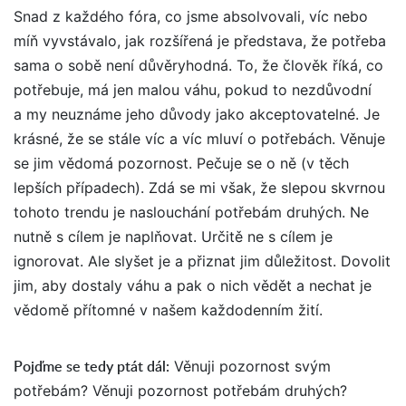
Snad z každého fóra, co jsme absolvovali, víc nebo
míň vyvstávalo, jak rozšířená je představa, že potřeba
sama o sobě není důvěryhodná. To, že člověk říká, co
potřebuje, má jen malou váhu, pokud to nezdůvodní
a my neuznáme jeho důvody jako akceptovatelné. Je
krásné, že se stále víc a víc mluví o potřebách. Věnuje
se jim vědomá pozornost. Pečuje se o ně (v těch
lepších případech). Zdá se mi však, že slepou skvrnou
tohoto trendu je naslouchání potřebám druhých. Ne
nutně s cílem je naplňovat. Určitě ne s cílem je
ignorovat. Ale slyšet je a přiznat jim důležitost. Dovolit
jim, aby dostaly váhu a pak o nich vědět a nechat je
vědomě přítomné v našem každodenním žití.
Pojďme se tedy ptát dál
:
Věnuji pozornost svým
potřebám? Věnuji pozornost potřebám druhých?