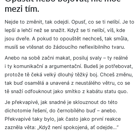
mezi tím.
Nejde to změnit, tak odejdi. Opusť, co se ti nelíbí. Je to
lepší a lehčí než se snažit. Když se ti nelíbí, víš, kde
jsou dveře. A pokud to opouštět nechceš, tak smůla,
musíš se vtěsnat do žádoucího neflexibilního tvaru.
Anebo na sobě začni makat, posiluj svaly – ty reálné
i ty komunikační a argumentační. Budeš je potřebovat,
protože tě čeká velký dlouhý těžký boj. Chceš změnu,
tak buď osamělá a unavená z neustálého větru, co se
tě snaží odfouknout jako smítko z kabátu statu quo.
Je překvapivé, jak snadné je sklouznout do této
dichotomie řešení, do černobílého buď – anebo.
Překvapivé taky bylo, jak často jako první reakce
zazněla věta: „Když není spokojená, ať odejde…“