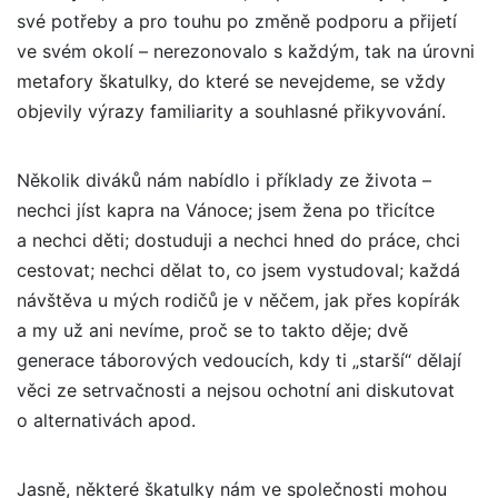
své potřeby a pro touhu po změně podporu a přijetí
ve svém okolí – nerezonovalo s každým, tak na úrovni
metafory škatulky, do které se nevejdeme, se vždy
objevily výrazy familiarity a souhlasné přikyvování.
Několik diváků nám nabídlo i příklady ze života –
nechci jíst kapra na Vánoce; jsem žena po třicítce
a nechci děti; dostuduji a nechci hned do práce, chci
cestovat; nechci dělat to, co jsem vystudoval; každá
návštěva u mých rodičů je v něčem, jak přes kopírák
a my už ani nevíme, proč se to takto děje; dvě
generace táborových vedoucích, kdy ti
„
starší“ dělají
věci ze setrvačnosti a nejsou ochotní ani diskutovat
o alternativách apod.
Jasně, některé škatulky nám ve společnosti mohou