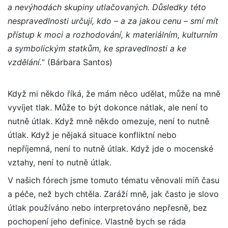
a nevýhodách skupiny utlačovaných. Důsledky této
nespravedlnosti určují, kdo – a za jakou cenu – smí mít
přístup k moci a rozhodování, k materiálním, kulturním
a symbolickým statkům, ke spravedlnosti a ke
vzdělání.
“ (Bárbara Santos)
Když mi někdo říká, že mám něco udělat, může na mně
vyvíjet tlak. Může to být dokonce nátlak, ale není to
nutně útlak. Když mně někdo omezuje, není to nutně
útlak. Když je nějaká situace konfliktní nebo
nepříjemná, není to nutně útlak. Když jde o mocenské
vztahy, není to nutně útlak.
V našich fórech jsme tomuto tématu věnovali míň času
a péče, než bych chtěla. Zaráží mně, jak často je slovo
útlak používáno nebo interpretováno nepřesně, bez
pochopení jeho definice. Vlastně bych se ráda