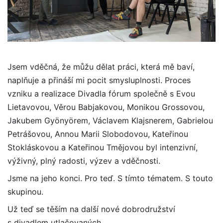
Jsem vděčná, že můžu dělat práci, která mě baví,
naplňuje a přináší mi pocit smysluplnosti. Proces
vzniku a realizace Divadla fórum společně s Evou
Lietavovou, Věrou Babjakovou, Monikou Grossovou,
Jakubem Gyönyörem, Václavem Klajsnerem, Gabrielou
Petrášovou, Annou Marii Slobodovou, Kateřinou
Stokláskovou a Kateřinou Tmějovou byl intenzivní,
výživný, plný radosti, výzev a vděčnosti.
Jsme na jeho konci. Pro teď. S tímto tématem. S touto
skupinou.
Už teď se těším na další nové dobrodružství
s divadlem utlačovaných.