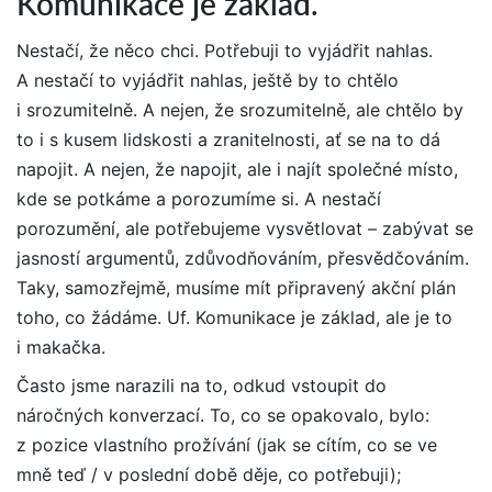
Komunikace je základ.
Nestačí, že něco chci. Potřebuji to vyjádřit nahlas.
A nestačí to vyjádřit nahlas, ještě by to chtělo
i srozumitelně. A nejen, že srozumitelně, ale chtělo by
to i s kusem lidskosti a zranitelnosti, ať se na to dá
napojit. A nejen, že napojit, ale i najít společné místo,
kde se potkáme a porozumíme si. A nestačí
porozumění, ale potřebujeme vysvětlovat – zabývat se
jasností argumentů, zdůvodňováním, přesvědčováním.
Taky, samozřejmě, musíme mít připravený akční plán
toho, co žádáme. Uf. Komunikace je základ, ale je to
i makačka.
Často jsme narazili na to, odkud vstoupit do
náročných konverzací. To, co se opakovalo, bylo:
z pozice vlastního prožívání (jak se cítím, co se ve
mně teď / v poslední době děje, co potřebuji);