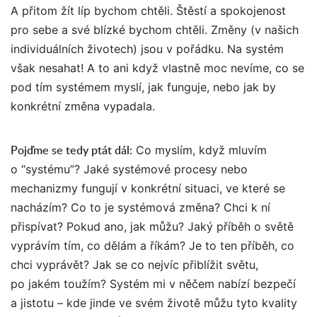
A přitom žít líp bychom chtěli. Štěstí a spokojenost
pro sebe a své blízké bychom chtěli. Změny (v našich
individuálních životech) jsou v pořádku. Na systém
však nesahat! A to ani když vlastně moc nevíme, co se
pod tím systémem myslí, jak funguje, nebo jak by
konkrétní změna vypadala.
Pojďme se tedy ptát dál
:
Co myslím, když mluvím
o “systému”? Jaké systémové procesy nebo
mechanizmy fungují v konkrétní situaci, ve které se
nacházím? Co to je systémová změna? Chci k ní
přispívat? Pokud ano, jak můžu? Jaký příběh o světě
vyprávím tím, co dělám a říkám? Je to ten příběh, co
chci vyprávět? Jak se co nejvíc přiblížit světu,
po jakém toužím? Systém mi v něčem nabízí bezpečí
a jistotu – kde jinde ve svém životě můžu tyto kvality