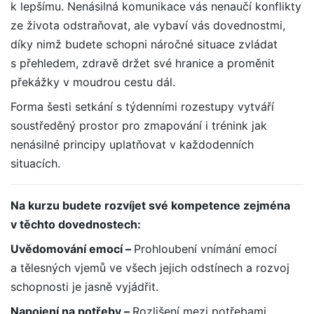
k lepšímu. Nenásilná komunikace vás nenaučí konflikty
ze života odstraňovat, ale vybaví vás dovednostmi,
díky nimž budete schopni náročné situace zvládat
s přehledem, zdravě držet své hranice a proměnit
překážky v moudrou cestu dál.
Forma šesti setkání s týdenními rozestupy vytváří
soustředěný prostor pro zmapování i trénink jak
nenásilné principy uplatňovat v každodenních
situacích.
Na kurzu budete rozvíjet své kompetence zejména
v těchto dovednostech:
Uvědomování emocí –
Prohloubení vnímání emocí
a tělesných vjemů ve všech jejich odstínech a rozvoj
schopnosti je jasně vyjádřit.
Napojení na potřeby –
Rozlišení mezi potřebami