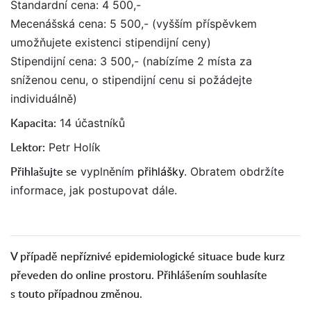
Standardní cena: 4 500,-
Mecenášská cena: 5 500,- (vyšším příspěvkem
umožňujete existenci stipendijní ceny)
Stipendijní cena: 3 500,- (nabízíme 2 místa za
sníženou cenu, o stipendijní cenu si požádejte
individuálně)
Kapacita:
14 účastníků
Lektor:
Petr Holík
Přihlašujte se
vyplněním
přihlášky
. Obratem obdržíte
informace, jak postupovat dále.
V případě nepříznivé epidemiologické situace bude kurz
převeden do online prostoru. Přihlášením souhlasíte
s touto případnou změnou.