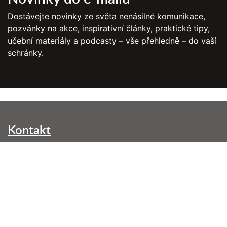
Dostávejte novinky ze světa nenásilné komunikace,
pozvánky na akce, inspirativní články, praktické tipy,
učební materiály a podcasty – vše přehledně – do vaší
schránky.
Kontakt
NVC Brno, z. s.
Kounicova 299/42
602 00 Brno-střed
info@nenasilnakomunikace.org