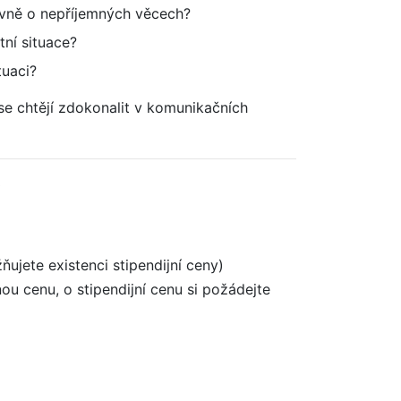
tivně o nepříjemných věcech?
tní situace?
tuaci?
 se chtějí zdokonalit v komunikačních
0
jete existenci stipendijní ceny)
nou cenu, o stipendijní cenu si požádejte