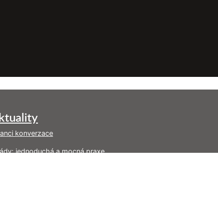
ktuality
tanci konverzace
ády: jednoduchá a mocná praxe
oč vám kniha o nenásilné komunikaci možná
pomohla (a co s tím)
násilný zápisník – rozcestník užitečných odkazů