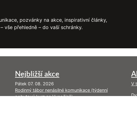
nikace, pozvánky na akce, inspirativní články,
 – vše přehledně – do vaší schránky.
Nejbližší akce
A
Pátek 07. 08. 2026
V 
Rodinný tábor nenásilné komunikace (týdenní
Dy
pobytový kurz na Vysočině)
Pr
Pondělí 17. 08. 2026
ne
Řásná 2: Konverzace, které posilují vztahy (kurz je
již naplněn)
Ne
Pátek 28. 08. 2026