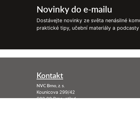
Novinky do e-mailu
Dostávejte novinky ze světa nenásilné komu
praktické tipy, učební materiály a podcasty
Kontakt
NVC Brno, z. s.
Kounicova 299/42
602 00 Brno-střed
info@nenasilnakomunikace.org