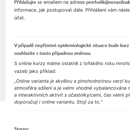
Přihlašujte se
petrholik@nenasilna
emailem na adrese
informace, jak postupovat dále. Přihlášení vám násl
účet.
V případě nepříznivé epidemiologické situace bude kurz
souhlasíte s touto případnou změnou.
S online kurzy máme ostatně z loňského roku mnoho
vazeb jako příklad:
„Online varianta je skvělou a plnohodnotnou verzí ku
atmosféra sdílení a je velmi vhodně vybalancována 
a interaktivních aktivit s účastníky/cemi, čas velmi 
doporučuji i online variantu. Stojí za to.“
Storno: