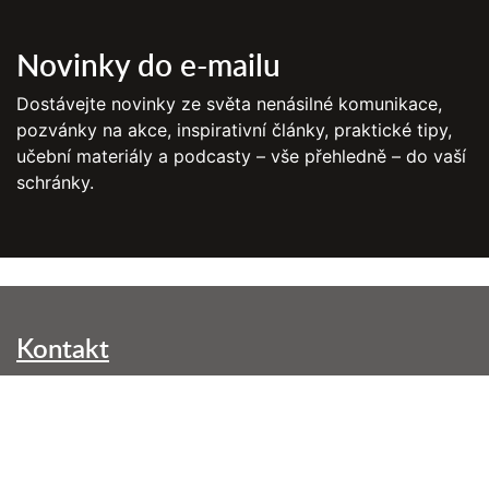
Novinky do e-mailu
Dostávejte novinky ze světa nenásilné komunikace,
pozvánky na akce, inspirativní články, praktické tipy,
učební materiály a podcasty – vše přehledně – do vaší
schránky.
Kontakt
NVC Brno, z. s.
Kounicova 299/42
602 00 Brno-střed
info@nenasilnakomunikace.org