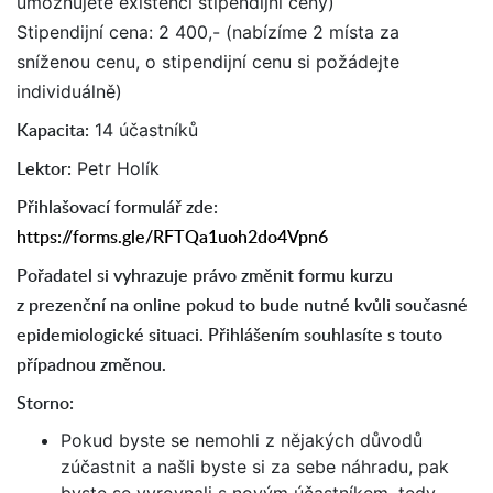
umožňujete existenci stipendijní ceny)
Stipendijní cena: 2 400,- (nabízíme 2 místa za
sníženou cenu, o stipendijní cenu si požádejte
individuálně)
Kapacita:
14 účastníků
Lektor:
Petr Holík
Přihlašovací formulář zde:
https://forms.gle/RFTQa1uoh2do4Vpn6
Pořadatel si vyhrazuje právo změnit formu kurzu
z prezenční na online pokud to bude nutné kvůli současné
epidemiologické situaci. Přihlášením souhlasíte s touto
případnou změnou.
Storno:
Pokud byste se nemohli z nějakých důvodů
zúčastnit a našli byste si za sebe náhradu, pak