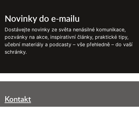
Novinky do e-mailu
Dostávejte novinky ze světa nenásilné komunikace,
pozvánky na akce, inspirativní články, praktické tipy,
učební materiály a podcasty – vše přehledně – do vaší
schránky.
Kontakt
NVC Brno, z. s.
Kounicova 299/42
602 00 Brno-střed
info@nenasilnakomunikace.org