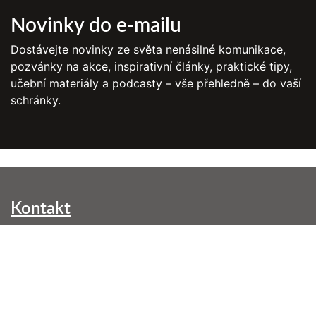
Novinky do e-mailu
Dostávejte novinky ze světa nenásilné komunikace,
pozvánky na akce, inspirativní články, praktické tipy,
učební materiály a podcasty – vše přehledně – do vaší
schránky.
Kontakt
NVC Brno, z. s.
Kounicova 299/42
602 00 Brno-střed
info@nenasilnakomunikace.org