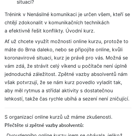
situaci?
Trénink v Nenásilné komunikaci je určen všem, kteří se
chtějí zdokonalit v komunikačních technikách
a efektivně řešit konflikty. Úvodní kurz.
Ať už chcete využít možnosti online kurzu, protože to
máte do Brna daleko, nebo se připojíte online, kvůli
koronavirové situaci, kurz je právě pro vás. Možná se
vám zdá, že strávit celý víkend u počítače není úplně
jednoduchá záležitost. Zpětné vazby absolventů nám
však potvrzují, že se nám kurz povedlo vyladit tak,
aby měl rytmus a střídal aktivity s dostatečnou
lehkostí, takže čas rychle ubíhá a sezení není zničující.
S organizací online kurzů už máme zkušenosti.
Přečtěte si zpětné vazby absolventů:
„Dvoudenního online kurzu jsem se obávala, jelikož