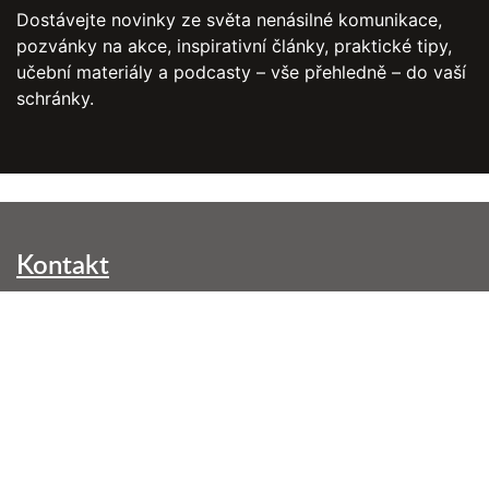
Dostávejte novinky ze světa nenásilné komunikace,
pozvánky na akce, inspirativní články, praktické tipy,
učební materiály a podcasty – vše přehledně – do vaší
schránky.
Kontakt
NVC Brno, z. s.
Kounicova 299/42
602 00 Brno-střed
info@nenasilnakomunikace.org