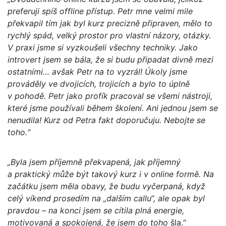
preferuji spíš offline přístup. Petr mne velmi mile
překvapil tím jak byl kurz precizně připraven, mělo to
rychlý spád, velký prostor pro vlastní názory, otázky.
V praxi jsme si vyzkoušeli všechny techniky. Jako
introvert jsem se bála, že si budu připadat divně mezi
ostatními… avšak Petr na to vyzrál! Úkoly jsme
prováděly ve dvojicích, trojicích a bylo to úplně
v pohodě. Petr jako profík pracoval se všemi nástroji,
které jsme používali během školení. Ani jednou jsem se
nenudila! Kurz od Petra fakt doporučuju. Nebojte se
toho.“
„Byla jsem příjemně překvapená, jak příjemný
a praktický může být takový kurz i v online formě. Na
začátku jsem měla obavy, že budu vyčerpaná, když
celý víkend prosedím na „dalším callu“, ale opak byl
pravdou – na konci jsem se cítila plná energie,
motivovaná a spokojená, že jsem do toho
šla.“