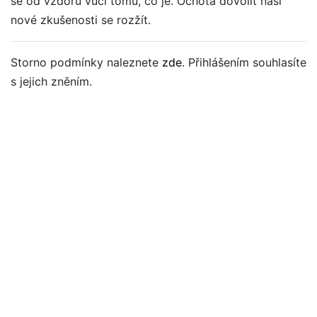
se od vzdoru vůči tomu, co je. Ochota dovolit naší
nové zkušenosti se rozžít.
Storno podmínky naleznete
zde
. Přihlášením souhlasíte
s jejich zněním.