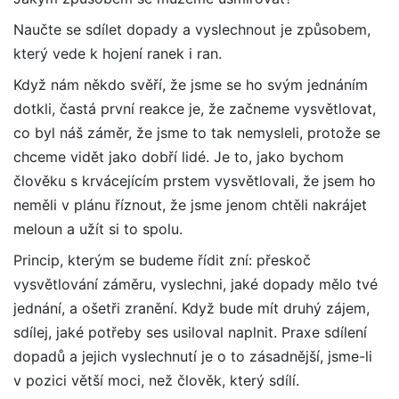
Naučte se sdílet dopady a vyslechnout je způsobem,
který vede k hojení ranek i ran.
Když nám někdo svěří, že jsme se ho svým jednáním
dotkli, častá první reakce je, že začneme vysvětlovat,
co byl náš záměr, že jsme to tak nemysleli, protože se
chceme vidět jako dobří lidé.
Je to, jako bychom
člověku s krvácejícím prstem vysvětlovali, že jsem ho
neměli v plánu říznout, že jsme jenom chtěli nakrájet
meloun a užít si to spolu.
Princip, kterým se budeme řídit zní: přeskoč
vysvětlování záměru, vyslechni, jaké dopady mělo tvé
jednání, a ošetři zranění. Když bude mít druhý zájem,
sdílej, jaké potřeby ses usiloval naplnit.
Praxe sdílení
dopadů a jejich vyslechnutí je o to zásadnější, jsme-li
v pozici větší moci, než člověk, který sdílí.