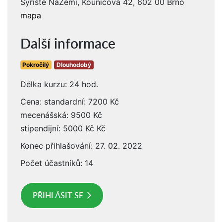
Syřiště NaZemi, Kounicova 42, 602 00 Brno
mapa
Další informace
Pokročilý
Dlouhodobý
Délka kurzu: 24 hod.
Cena: standardní: 7200 Kč
mecenášská: 9500 Kč
stipendijní: 5000 Kč Kč
Konec přihlašování: 27. 02. 2022
Počet účastníků: 14
PŘIHLÁSIT SE