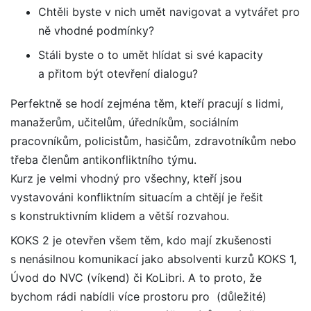
Chtěli byste v nich umět navigovat a vytvářet pro
ně vhodné podmínky?
Stáli byste o to umět hlídat si své kapacity
a přitom být otevření dialogu?
Perfektně se hodí zejména těm, kteří pracují s lidmi,
manažerům, učitelům, úředníkům, sociálním
pracovníkům, policistům, hasičům, zdravotníkům nebo
třeba členům antikonfliktního týmu.
Kurz je velmi vhodný pro všechny, kteří jsou
vystavováni konfliktním situacím a chtějí je řešit
s konstruktivním klidem a větší rozvahou.
KOKS 2 je otevřen všem těm, kdo mají zkušenosti
s nenásilnou komunikací jako absolventi kurzů KOKS 1,
Úvod do NVC (víkend) či KoLibri. A to proto, že
bychom rádi nabídli více prostoru pro (důležité)