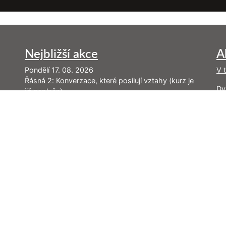
Nejbližší akce
A
Pondělí 17. 08. 2026
V 
Řásná 2: Konverzace, které posilují vztahy (kurz je
Dy
již naplněn)
Pr
Pátek 28. 08. 2026
ne
Jak slyšet a říkat ne (den v Brně)
Ne
Sobota 29. 08. 2026
Úvod do nenásilné komunikace (víkend v Brně)
Sobota 05. 09. 2026
Zvládání reaktivity: od automatických reakcí
k vědomým odpovědím (víkend v Brně)