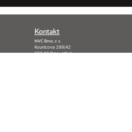
Kontakt
NVC Brno, z. s.
Kounicova 299/42
602 00 Brno-střed
info@nenasilnakomunikace.org