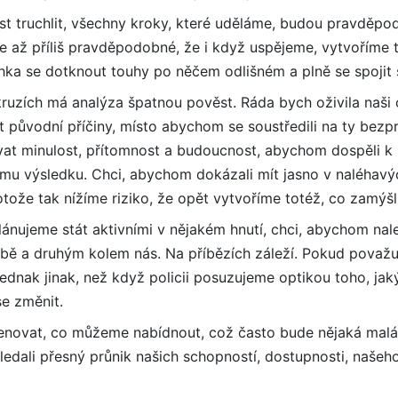
 truchlit, všechny kroky, které uděláme, budou pravděpo
je až příliš pravděpodobné, že i když uspějeme, vytvoříme t
ehka se dotknout touhy po něčem odlišném a plně se spojit s
ruzích má analýza špatnou pověst. Ráda bych oživila naši 
t původní příčiny, místo abychom se soustředili na ty bezp
vat minulost, přítomnost a budoucnost, abychom dospěli k 
ému výsledku. Chci, abychom dokázali mít jasno v naléhav
otože tak nížíme riziko, že opět vytvoříme totéž, co zamýš
nujeme stát aktivními v nějakém hnutí, chci, abychom nalez
bě a druhým kolem nás. Na příbězích záleží. Pokud považujem
dnak jinak, než když policii posuzujeme optikou toho, jaký
se změnit.
novat, co můžeme nabídnout, což často bude nějaká malá 
edali přesný průnik našich schopností, dostupnosti, našeho