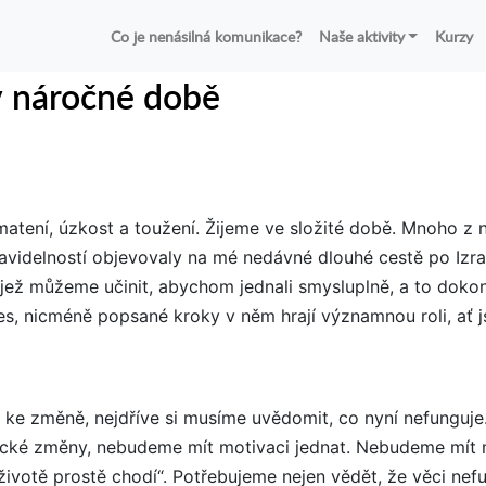
Co je nenásilná komunikace?
Naše aktivity
Kurzy
v náročné době
atení, úzkost a toužení. Žijeme ve složité době. Mnoho z n
ravidelností objevovaly na mé nedávné dlouhé cestě po Izra
y, jež můžeme učinit, abychom jednali smysluplně, a to doko
es, nicméně popsané kroky v něm hrají významnou roli, ať j
 ke změně, nejdříve si musíme uvědomit, co nyní nefunguje
tické změny, nebudeme mít motivaci jednat. Nebudeme mít m
 životě prostě chodí“. Potřebujeme nejen vědět, že věci nefun