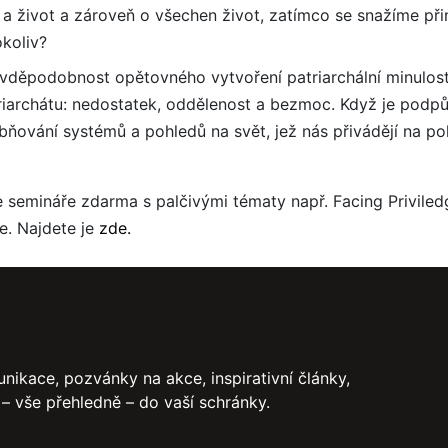
a život a zároveň o všechen život, zatímco se snažíme při
koliv?
vděpodobnost opětovného vytvoření patriarchální minulosti, 
riarchátu: nedostatek, oddělenost a bezmoc. Když je podpůr
vání systémů a pohledů na svět, jež nás přivádějí na pokra
ne semináře zdarma s palčivými tématy např. Facing Privile
e. Najdete je
zde.
nikace, pozvánky na akce, inspirativní články,
 – vše přehledně – do vaší schránky.