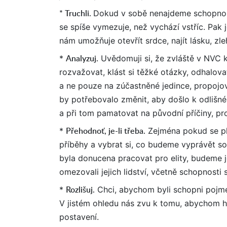
* Truchli.
Dokud v sobě nenajdeme schopnost
se spíše vymezuje, než vychází vstříc. Pak 
nám umožňuje otevřít srdce, najít lásku, zl
Analyzuj.
*
Uvědomuji si, že zvláště v NVC k
rozvažovat, klást si těžké otázky, odhalova
a ne pouze na zúčastněné jedince, propojo
by potřebovalo změnit, aby došlo k odlišn
a při tom pamatovat na původní příčiny, pr
Přehodnoť, je-li třeba.
*
Zejména pokud se plá
příběhy a vybrat si, co budeme vyprávět so
byla donucena pracovat pro elity, budeme je
omezovali jejich lidství, včetně schopnosti 
Rozlišuj.
*
Chci, abychom byli schopni pojme
V jistém ohledu nás zvu k tomu, abychom hl
postavení.