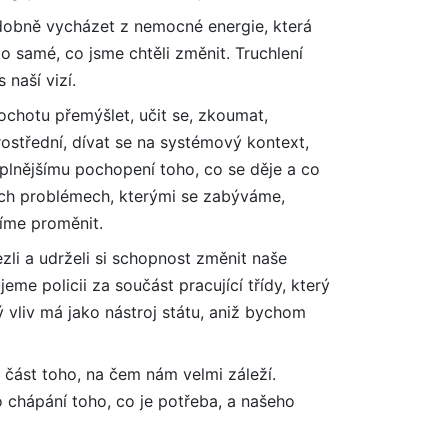
dobně vycházet z nemocné energie, která
o samé, co jsme chtěli změnit. Truchlení
 naší vizí.
ochotu přemýšlet, učit se, zkoumat,
rostřední, dívat se na systémový kontext,
plnějšímu pochopení toho, co se děje a co
ých problémech, kterými se zabýváme,
líme proměnit.
li a udrželi si schopnost změnit naše
e policii za součást pracující třídy, který
 vliv má jako nástroj státu, aniž bychom
část toho, na čem nám velmi záleží.
 chápání toho, co je potřeba, a našeho