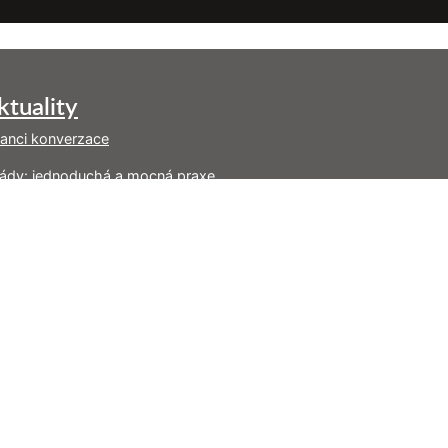
ktuality
tanci konverzace
ády: jednoduchá a mocná praxe
oč vám kniha o nenásilné komunikaci možná
pomohla (a co s tím)
násilný zápisník – rozcestník užitečných odkazů