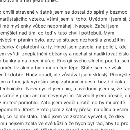
ařizování a teď ještě tohle…“
o chvíli strávené v šatně jsem se dostal do spirály bezmoci
narůstajícího vzteku. Všiml jsem si toho. Uvědomil jsem si, 
i mé myšlenky vůbec nepomáhají. Naopak. Začal jsem
řemýšlet nad tím, co teď v tuto chvíli potřebuji. Mým
ejvětším přáním bylo, aby se situace nezhoršila zneužitím
bčanky či platební karty. Hned jsem zavolal na policii, kde
sem vyřídil zneplatnění občanky a nechal si nadiktovat číslo
o banky a na obecní úřad. Energii svého silného pocitu jse
roměnil v akci a bylo mi o něco lépe. Stále jsem se však
cítil dobře. Hněv opadl, ale zůstával jsem skleslý. Přemýšle
sem o tom, jak vyřeším svoji zahraniční cestu bez řidičáku
 techničáku. Nevymyslel jsem nic, a uvědomil jsem si, že ta
a šatně v práci ani nic nevymyslím. Nevěděl jsem přesně, c
y mi teď pomohlo. Zato jsem věděl určitě, co by mi určitě
epomohlo: lítost. Proto jsem z šatny přešel na dílnu a všem
kl, co se mi stalo. Také jsem ve zkratce vysvětlil, že díky
omu nejsem zcela ve své kůži a že bych byl rád, aby to pro