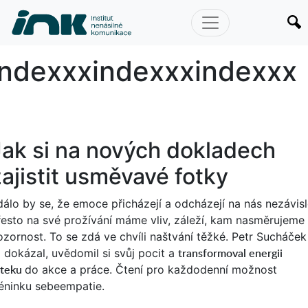
index
indexxx
indexxx
indexxx
Jak si na nových dokladech
zajistit usměvavé fotky
dálo by se, že emoce přicházejí a odcházejí na nás nezávisl
řesto na své prožívání máme vliv, záleží, kam nasměrujeme
ozornost. To se zdá ve chvíli naštvání těžké. Petr Sucháček
transformoval energii
o dokázal, uvědomil si svůj pocit a
zteku
do akce a práce. Čtení pro každodenní možnost
réninku sebeempatie.