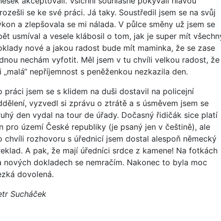
nešek akceptovali. Všichni souhlasně pokývali hlavou
rozešli se ke své práci. Já taky. Soustředil jsem se na svůj
ýkon a zlepšovala se mi nálada. V půlce směny už jsem se
pět usmíval a vesele klábosil o tom, jak je super mít všechn
oklady nové a jakou radost bude mít maminka, že se zase
ednou nechám vyfotit. Měl jsem v tu chvíli velkou radost, že
i „malá“ nepříjemnost s peněženkou nezkazila den.
 práci jsem se s klidem na duši dostavil na policejní
ddělení, vyzvedl si zprávu o ztrátě a s úsměvem jsem se
ruhý den vydal na tour de úřady. Dočasný řidičák sice platí
n pro území České republiky (je psaný jen v češtině), ale
o chvíli rozhovoru s úřednicí jsem dostal alespoň německý
řeklad. A pak, že mají úředníci srdce z kamene! Na fotkách
a nových dokladech se nemračím. Nakonec to byla moc
ezká dovolená.
etr Sucháček