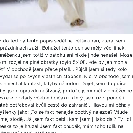
ž do teď by tento popis seděl na většinu rán, která jsem
 prázdninách zažil. Bohužel tento den se měly věci jinak.
eněženku jsem totiž v batohu ani nikde jinde nenašel. Moze
e mi rozjel na plné obrátky (bylo 5:40!). Kde by jen mohla
ýt? V obchodě jsem přece platil… Půjčil jsem si tedy kolo
 vydal se po svých vlastních stopách. Nic. V obchodě jsem 
ebe nechal kontakt, kdyby náhodou. Dojel jsem do práce
 byl jsem opravdu naštvaný, protože jsem měl v peněžence
eškeré doklady včetně řidičáku, který jsem už v pondělí
utně potřeboval kvůli cestě do zahraničí. Hlavou mi běhaly
yšlenky jako: „To se fakt nenajde poctivý nálezce? Všude
mej zloděj. Já jsem fakt debil, kam jsem ji jako dal? Ty lidi
neska to je hrůza! Jsem fakt chudák, mám toho tolik na