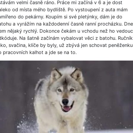
stávám velmi časně ráno. Práce mi začíná v 6 a je dost
aleko od místa mého bydliště. Po vystoupení z auta mám
amířeno do pekárny. Koupím si své pletýnky, dám je do
atohu a vyrážím na každodenní časně ranní procházku. Dne
sem nějaký rychlý. Dokonce čekám u vchodu než ho vedouc
dkóduje. Na šatně začínám vybalovat věci z batohu. Ručník
riko, svačina, klíče by byly, už zbývá jen schovat peněženku
o pracovních kalhot a jde se na to.