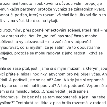
orozumění tomuto hloubkovému důvodu velmi propojuje
omunikační partnery, protože vychází ze základních kvalit,
dnot či potřeb, kterým rozumí všichni lidé. Jirkovi šlo o to
t vliv na věci, které se ho týkají.
d „rozumím“, přes pouhé reflektování sdělení, která říká – n
vou obranu chci říct, že „pouhé“ nás stojí často mnoho
rpělivosti a vynalézavosti – mu začínám v odpověď
vyjadřovat, co si myslím, že je zatím. Je to oboustranně
abíjející, protože se mohu radovat z jeho radosti, když se
efím.
uhle se zase ptal, jestli jsme si s mým mužem, s kterým jsou
lcí přátelé, hlídali hodinky, abychom pro něj přijeli včas. An
ídali. A podívali jste se na ně? Ano. A kdy jste si vzpomněli,
e byste se na ně mohli podívat? A tak podobně. Vzpomněla
em si na minulou lekci. „Chceš vědět, jestli jsme si
vědomovali, že bez nás se tam nedostaneš, a jestli na tebe
yslíme?“ Tentokrát se Jirka z plna hrdla rozesmál z radosti