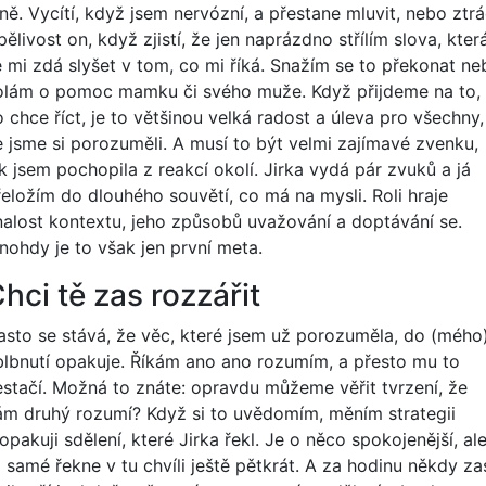
ně. Vycítí, když jsem nervózní, a přestane mluvit, nebo ztrá
pělivost on, když zjistí, že jen naprázdno střílím slova, kter
e mi zdá slyšet v tom, co mi říká. Snažím se to překonat ne
olám o pomoc mamku či svého muže. Když přijdeme na to,
 chce říct, je to většinou velká radost a úleva pro všechny,
e jsme si porozuměli. A musí to být velmi zajímavé zvenku,
k jsem pochopila z reakcí okolí. Jirka vydá pár zvuků a já
řeložím do dlouhého souvětí, co má na mysli. Roli hraje
nalost kontextu, jeho způsobů uvažování a doptávání se.
nohdy je to však jen první meta.
hci tě zas rozzářit
asto se stává, že věc, které jsem už porozuměla, do (mého
blbnutí opakuje. Říkám ano ano rozumím, a přesto mu to
estačí. Možná to znáte: opravdu můžeme věřit tvrzení, že
ám druhý rozumí? Když si to uvědomím, měním strategii
opakuji sdělení, které Jirka řekl. Je o něco spokojenější, al
 samé řekne v tu chvíli ještě pětkrát. A za hodinu někdy za