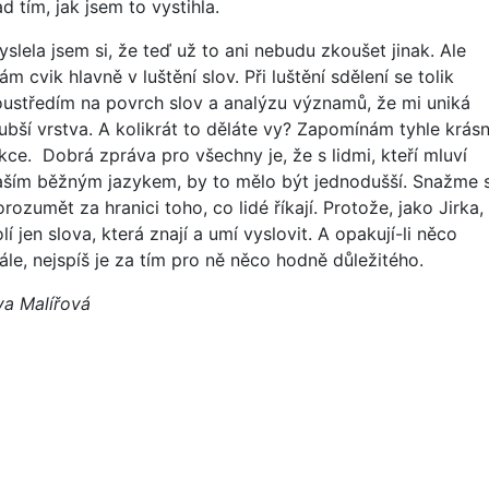
d tím, jak jsem to vystihla.
slela jsem si, že teď už to ani nebudu zkoušet jinak. Ale
m cvik hlavně v luštění slov. Při luštění sdělení se tolik
oustředím na povrch slov a analýzu významů, že mi uniká
lubší vrstva. A kolikrát to děláte vy? Zapomínám tyhle krás
ekce. Dobrá zpráva pro všechny je, že s lidmi, kteří mluví
aším běžným jazykem, by to mělo být jednodušší. Snažme 
rozumět za hranici toho, co lidé říkají. Protože, jako Jirka,
lí jen slova, která znají a umí vyslovit. A opakují-li něco
ále, nejspíš je za tím pro ně něco hodně důležitého.
va Malířová