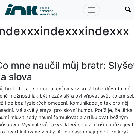
index
indexxx
indexxx
indexxx
Co mne naučil můj bratr: Slyše
za slova
ůj bratr Jirka je od narození na vozíku. Z toho důvodu má
éně možností jak být nezávislý a ovlivňovat svět kolem se
ež lidé bez fyzických omezení. Komunikace je tak pro něj
ásadní. Má skvělý smysl pro slovní humor. Potíž je, že Jirka
eumí mluvit, tedy neumí formulovat a artikulovat běžným
působem. Vyvinul svůj jazyk, který se cizím uším může jevit
ako neartikulované zvuky. A lidé často mají pocit, že když