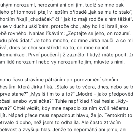
ruhým nerozumí, nerozumí ani oni jim, tudíž se mne pak
jeho přítomnosti ptají v lepším případě „jak se mu to stalo“,
horším říkají „chudáček“ či “ jak to mají rodiče s ním těžké“.
 se v duchu ušklíbám, protože chci, aby ho lidi brali jako
obě rovného. Nahlas říkávám: „Zeptejte se jeho, on rozumí,
udu překládat.“ Je toho mnoho, co mne Jirka naučil a co mi
ává, dnes se chci soustředit na to, co mne naučil
 komunikaci. První poučení již zaznělo: I když máte pocit, ž
ám lidé nerozumí nebo vy nerozumíte jim, mluvte s nimi.
noho času strávíme pátráním po porozumění slovům
heslům, která Jirka říká. „Stalo se to včera, dnes, nebo se t
eprve stane?“ „Myslíš tím to a to?“ „Modré – jako předpově
časí, anebo vysílačka?“ Tuhle například říkal hesla: „Kdy-
lava?“ Chtěl vědět, kdy mne napadlo za ním kvůli něčemu
řijít. Nápad přece musí napadnout hlavu, že jo. Tentokrát to
etrvalo dlouho, než jsem to odhalila. Ale často ztrácím
rpělivost a zvyšuju hlas. Jenže to nepomáhá ani jemu, ani