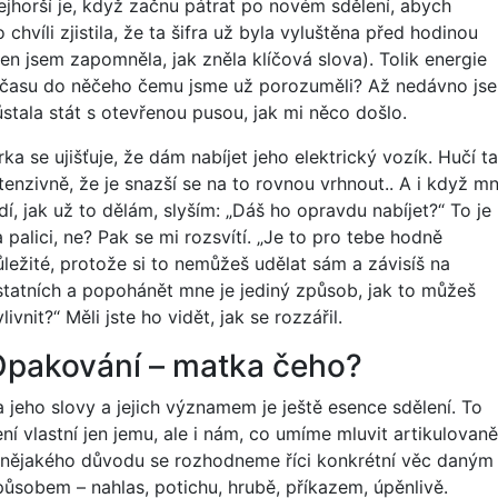
ejhorší je, když začnu pátrat po novém sdělení, abych
 chvíli zjistila, že ta šifra už byla vyluštěna před hodinou
Jen jsem zapomněla, jak zněla klíčová slova). Tolik energie
 času do něčeho čemu jsme už porozuměli? Až nedávno js
ůstala stát s otevřenou pusou, jak mi něco došlo.
rka se ujišťuje, že dám nabíjet jeho elektrický vozík. Hučí t
ntenzivně, že je snazší se na to rovnou vrhnout.. A i když m
dí, jak už to dělám, slyším: „Dáš ho opravdu nabíjet?“ To je
 palici, ne? Pak se mi rozsvítí. „Je to pro tebe hodně
ůležité, protože si to nemůžeš udělat sám a závisíš na
statních a popohánět mne je jediný způsob, jak to můžeš
livnit?“ Měli jste ho vidět, jak se rozzářil.
pakování – matka čeho?
a jeho slovy a jejich významem je ještě esence sdělení. To
ní vlastní jen jemu, ale i nám, co umíme mluvit artikulovaně
 nějakého důvodu se rozhodneme říci konkrétní věc daným
působem – nahlas, potichu, hrubě, příkazem, úpěnlivě.