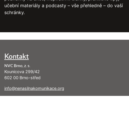
učební materiály a podcasty – vše přehledně – do vaší
schránky.
Kontakt
NVC Brno, z. s.
Kounicova 299/42
602 00 Brno-střed
info@nenasilnakomunikace.org
Nejbližší akce
Pátek 07. 08. 2026