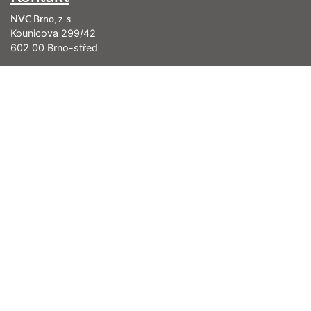
NVC Brno, z. s.
Kounicova 299/42
602 00 Brno-střed
info@nenasilnakomunikace.org
Nejbližší akce
Pondělí 17. 08. 2026
Řásná 2: Konverzace, které posilují vztahy (kurz je již naplněn)
Pátek 28. 08. 2026
Jak slyšet a říkat ne (den v Brně)
Sobota 29. 08. 2026
Úvod do nenásilné komunikace (víkend v Brně)
Sobota 05. 09. 2026
Zvládání reaktivity: od automatických reakcí k vědomým