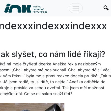
index
indexxx
indexxx
indexxx
ak slyšet, co nám lidé říkají?
dyž mi moje čtyřletá dcerka Anežka řekla nazlobeným
asem: „Chci, abyste mě poslouchali. Chci abyste dělali věci
ak vám řeknu!“ byla moje první reakce docela prudká: „Tak t
. Já jsem rodič, ty jsi dítě, to nejde!“ Anežka odběhla do
okoje a práskla za sebou dveřmi. Tak jsem měl možnost
emýšlet dál. Co se mi sakra snaží říct?