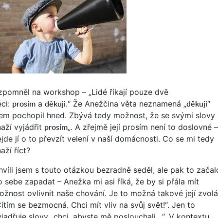
zpomněl na workshop – „Lidé říkají pouze dvě
prosím
děkuji
děkuji
ěci:
a
.“ Že Anežčina věta neznamená „
“
sem pochopil hned. Zbývá tedy možnost, že se svými slovy
prosím
naží vyjádřit
„. A zřejmě její prosím není to doslovné –
jde jí o to převzít velení v naší domácnosti. Co se mi tedy
aží říct?
hvíli jsem s touto otázkou bezradně seděl, ale pak to začal
o sebe zapadat – Anežka mi asi říká, že by si přála mít
ožnost ovlivnit naše chování. Je to možná takové její zvolá
ítím se bezmocná. Chci mít vliv na svůj svět!“. Jen to
yjadřuje slovy „chci, abyste mě poslouchali…“. V kontextu