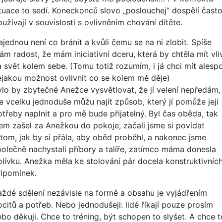
ituace to sedí. Koneckonců slovo „poslouchej“ dospělí čast
užívají v souvislosti s ovlivněním chování dítěte.
jednou není co bránit a kvůli čemu se na ni zlobit. Spíše
ám radost, že mám iniciativní dceru, která by chtěla mít vli
a svět kolem sebe. (Tomu totiž rozumím, i já chci mít alesp
ějakou možnost ovlivnit co se kolem mě děje)
ylo by zbytečné Anežce vysvětlovat, že jí velení nepředám,
le vcelku jednoduše můžu najít způsob, který jí pomůže její
otřeby naplnit a pro mě bude přijatelný. Byl čas oběda, tak
sem zašel za Anežkou do pokoje, začali jsme si povídat
 tom, jak by si přála, aby oběd proběhl, a nakonec jsme
polečně nachystali příbory a talíře, zatímco máma donesla
olívku. Anežka měla ke stolování pár docela konstruktivníc
řipomínek.
aždé sdělení nezávisle na formě a obsahu je vyjádřením
ocitů a potřeb. Nebo jednodušeji: lidé říkají pouze prosím
ebo děkuji. Chce to tréning, být schopen to slyšet. A chce t