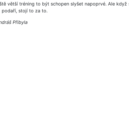
eště větší tréning to být schopen slyšet napoprvé. Ale když 
 podaří, stojí to za to.
ndráš Přibyla