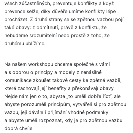
všech zúčastněných, preventuje konflikty a když
prevence selže, díky důvěře umíme konflikty lépe
procházet. Z druhé strany se se zpětnou vazbou pojí
také obavy: z odmítnutí, právě z konfliktu, že
nebudeme srozumitelní nebo prostě z toho, že
druhému ublížíme.
Na našem workshopu chceme společně s vámi
a s oporou o principy a modely z nenásilné
komunikace zkoušet takové cesty ke zpětné vazbě,
které zachovají její benefity a překonávají obavy.
Nejde nám jen o to, abyste „to uměli dobře říct“, ale
abyste porozuměli principům, vytvářeli si pro zpětnou
vazbu, její dávání i přijímání vhodné podmínky
a abyste uměli rozpoznat, kdy je pro zpětnou vazbu
dobrá chvíle.