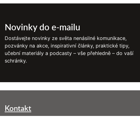
Novinky do e-mailu
Dostávejte novinky ze světa nenásilné komunikace,
pozvánky na akce, inspirativní články, praktické tipy,
učební materiály a podcasty – vše přehledně – do vaší
schránky.
Kontakt
NVC Brno, z. s.
Kounicova 299/42
602 00 Brno-střed