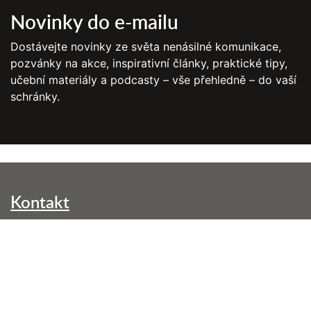
Novinky do e-mailu
Dostávejte novinky ze světa nenásilné komunikace,
pozvánky na akce, inspirativní články, praktické tipy,
učební materiály a podcasty – vše přehledně – do vaší
schránky.
Kontakt
NVC Brno, z. s.
Kounicova 299/42
602 00 Brno-střed
info@nenasilnakomunikace.org