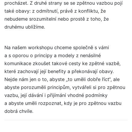
procházet. Z druhé strany se se zpětnou vazbou pojí
také obavy: z odmítnutí, právě z konfliktu, že
nebudeme srozumitelní nebo prostě z toho, že
druhému ublížíme.
Na našem workshopu chceme společně s vámi
a s oporou o principy a modely z nenásilné
komunikace zkoušet takové cesty ke zpětné vazbě,
které zachovají její benefity a překonávají obavy.
Nejde nám jen o to, abyste „to uměli dobře říct“, ale
abyste porozuměli principům, vytvářeli si pro zpětnou
vazbu, její dávání i přijímání vhodné podmínky
a abyste uměli rozpoznat, kdy je pro zpětnou vazbu
dobrá chvíle.