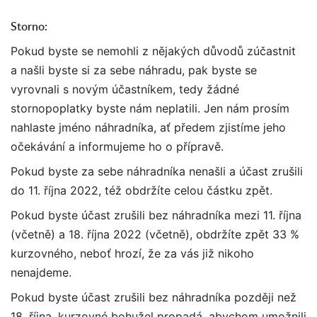
Storno:
Pokud byste se nemohli z nějakých důvodů zúčastnit
a našli byste si za sebe náhradu, pak byste se
vyrovnali s novým účastníkem, tedy žádné
stornopoplatky byste nám neplatili. Jen nám prosím
nahlaste jméno náhradníka, ať předem zjistíme jeho
očekávání a informujeme ho o přípravě.
Pokud byste za sebe náhradníka nenašli a účast zrušili
do 11. října 2022, též obdržíte celou částku zpět.
Pokud byste účast zrušili bez náhradníka mezi 11. října
(včetně) a 18. října 2022 (včetně), obdržíte zpět 33 %
kurzovného, neboť hrozí, že za vás již nikoho
nenajdeme.
Pokud byste účast zrušili bez náhradníka později než
18. října, kurzovné bohužel propadá, abychom umožnili