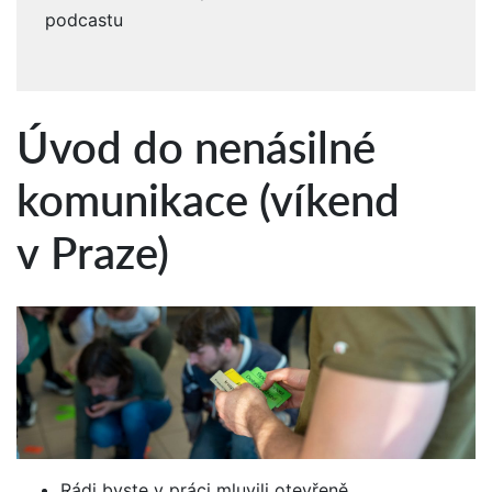
podcastu
Úvod do nenásilné
komunikace (víkend
v Praze)
Rádi byste v práci mluvili otevřeně