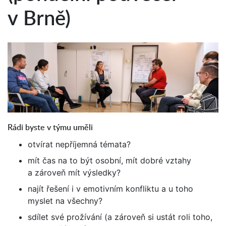
v Brně)
Rádi byste v týmu uměli
otvírat nepříjemná témata?
mít čas na to být osobní, mít dobré vztahy
a zároveň mít výsledky?
najít řešení i v emotivním konfliktu a u toho
myslet na všechny?
sdílet své prožívání (a zároveň si ustát roli toho,