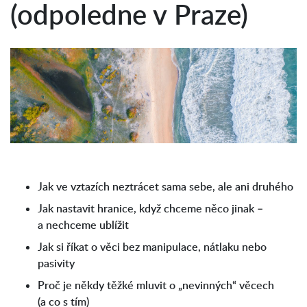
(odpoledne v Praze)
Jak ve vztazích neztrácet sama sebe, ale ani druhého
Jak nastavit hranice, když chceme něco jinak –
a nechceme ublížit
Jak si říkat o věci bez manipulace, nátlaku nebo
pasivity
Proč je někdy těžké mluvit o „nevinných“ věcech
(a co s tím)