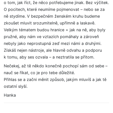
o tom, jak říct, že něco potřebujeme jinak. Bez výčitek.
O pocitech, které neumíme pojmenovat – nebo se za
ně stydíme. V bezpečném ženském kruhu budeme
zkoušet mluvit srozumitelně, upřímně a laskavě.
Velkým tématem budou hranice = jak na ně, aby byly
pružné, aby nám ve vztazích pomáhaly a zároveň
nebyly jako neprostupná zeď mezi námi a druhými.
Získáš nejen nástroje, ale hlavně odvahu a podporu
k tomu, aby ses ozvala – a neztratila se přitom.
Nečekej, až tě někdo konečně pochopí sám od sebe –
nauč se říkat, co je pro tebe důležité.
Přihlas se a začni měnit způsob, jakým mluvíš a jak tě
ostatní slyší.
Hanka