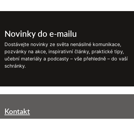
Novinky do e-mailu
Dostávejte novinky ze světa nenásilné komunikace,
pozvánky na akce, inspirativní články, praktické tipy,
učební materiály a podcasty – vše přehledně – do vaší
schránky.
Kontakt
NVC Brno, z. s.
Kounicova 299/42
602 00 Brno-střed