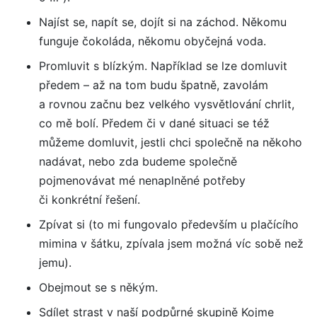
Najíst se, napít se, dojít si na záchod. Někomu
funguje čokoláda, někomu obyčejná voda.
Promluvit s blízkým. Například se lze domluvit
předem – až na tom budu špatně, zavolám
a rovnou začnu bez velkého vysvětlování chrlit,
co mě bolí. Předem či v dané situaci se též
můžeme domluvit, jestli chci společně na někoho
nadávat, nebo zda budeme společně
pojmenovávat mé nenaplněné potřeby
či konkrétní řešení.
Zpívat si (to mi fungovalo především u plačícího
mimina v šátku, zpívala jsem možná víc sobě než
jemu).
Obejmout se s někým.
Sdílet strast v naší podpůrné skupině Kojme