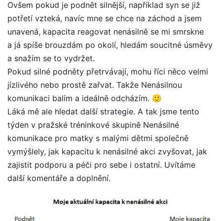
Ovšem pokud je podnět silnější, například syn se již
potřetí vzteká, navíc mne se chce na záchod a jsem
unavená, kapacita reagovat nenásilně se mi smrskne
a já spíše brouzdám po okolí, hledám soucitné úsměvy
a snažím se to vydržet.
Pokud silné podněty přetrvávají, mohu říci něco velmi
jízlivého nebo prostě zařvat. Takže Nenásilnou
komunikaci balím a ideálně odcházím. 🙂
Láká mě ale hledat další strategie. A tak jsme tento
týden v pražské tréninkové skupině Nenásilné
komunikace pro matky s malými dětmi společně
vymýšlely, jak kapacitu k nenásilné akci zvyšovat, jak
zajistit podporu a péči pro sebe i ostatní. Uvítáme
další komentáře a doplnění.