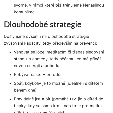
svorně, v rámci které též trénujeme Nenásilnou
komunikaci.
Dlouhodobé strategie
Došly jsme ovšem i na dlouhodobé strategie
zvyšování kapacity, tedy především na prevenci:
Věnovat se józe, meditacím či třebas sledování
stand-up comedy, tedy něčemu, co mě přináší
novou energii a pohodu.
Pobývat často v přírodě.
Spát, kdykoliv je to možné (ideálně i s dítětem
během dne).
Pravidelně jíst a pít (pomáhá tzv. jídlo dítěti do
tlapky, kdy se samo krmí, neb to je pro matku
příležitost se rovněž najíst).