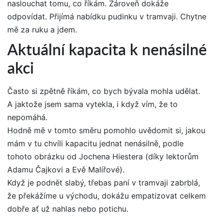
naslouchat tomu, co říkám. Zároveň dokáže
odpovídat. Přijímá nabídku pudinku v tramvaji. Chytne
mě za ruku a jdem.
Aktuální kapacita k nenásilné
akci
Často si zpětně říkám, co bych bývala mohla udělat.
A jaktože jsem sama vytekla, i když vím, že to
nepomáhá.
Hodně mě v tomto směru pomohlo uvědomit si, jakou
mám v tu chvíli kapacitu jednat nenásilně, podle
tohoto obrázku od Jochena Hiestera (díky lektorům
Adamu Čajkovi a Evě Malířové).
Když je podnět slabý, třebas paní v tramvaji zabrblá,
že překážíme u východu, dokážu empatizovat celkem
dobře ať už nahlas nebo potichu.