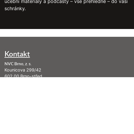
učební materiály a podcasty – vše přehledně – do vaší
schránky.
Kontakt
NVC Brno, z. s.
Kounicova 299/42
602 00 Brno-střed
info@nenasilnakomunikace.org
Nejbližší akce
Pondělí 17. 08. 2026
Řásná 2: Konverzace, které posilují vztahy (kurz je již naplněn)