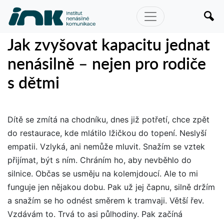
Jak zvyšovat kapacitu jednat
nenásilně – nejen pro rodiče
s dětmi
Dítě se zmítá na chodníku, dnes již potřetí, chce zpět
do restaurace, kde mlátilo lžičkou do topení. Neslyší
empatii. Vzlyká, ani nemůže mluvit. Snažím se vztek
přijímat, být s ním. Chráním ho, aby nevběhlo do
silnice. Občas se usměju na kolemjdoucí. Ale to mi
funguje jen nějakou dobu. Pak už jej čapnu, silně držím
a snažím se ho odnést směrem k tramvaji. Větší řev.
Vzdávám to. Trvá to asi půlhodiny. Pak začíná