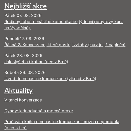
Nejbližší akce
Pátek 07. 08. 2026
Rodinný tábor nenásilné komunikace (týdenní pobytový kurz
na Vysočině)
Pondělí 17. 08. 2026
Řásná 2: Konverzace, které posilují vztahy (kurz je již naplněn)
Pátek 28. 08. 2026
Jak slyšet a říkat ne (den v Brně)
Sobota 29. 08. 2026
Úvod do nenásilné komunikace (víkend v Brně)
Aktuality
V tanci konverzace
Dyády: jednoduchá a mocná praxe
Proč vám kniha o nenásilné komunikaci možná nepomohla
(a co s tím)