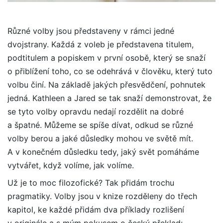
Různé volby jsou představeny v rámci jedné
dvojstrany. Každá z voleb je představena titulem,
podtitulem a popiskem v první osobě, který se snaží
o přiblížení toho, co se odehrává v člověku, který tuto
volbu činí. Na základě jakých přesvědčení, pohnutek
jedná. Kathleen a Jared se tak snaží demonstrovat, že
se tyto volby opravdu nedají rozdělit na dobré
a špatné. Můžeme se spíše dívat, odkud se různé
volby berou a jaké důsledky mohou ve světě mít.
A v konečném důsledku tedy, jaký svět pomáháme
vytvářet, když volíme, jak volíme.
Už je to moc filozofické? Tak přidám trochu
pragmatiky. Volby jsou v knize rozděleny do třech
kapitol, ke každé přidám dva příklady rozlišení
v originále a s mým pokusem o český překlad: