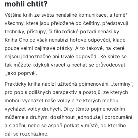
mohli chtít?
Většina knih ze světa nenásilné komunikace, a téměř
všechny, které jsou přeložené do češtiny, představují
techniky, přístupy, či filozofické pozadí nenásilky.
Kniha Choice však nenabízí hotové odpovědi, klade
pouze velmi zajímavé otázky. A to takové, na které
nejsou jednoznačné ani trvalé odpovědi. Ke knize se
tak můžete kdykoli vracet a nechat se průvodcovat
„jako poprvé“.
Prakticky kniha nabízí užitečná pojmenování, „termíny“,
pro popis odlišných perspektiv a postojů, ze kterých
mohou vycházet naše volby a ze kterých mohou
vycházet volby druhých. Díky těmto pojmenováním
můžeme s druhými dosáhnout jednodušeji porozumění
a sladění, nebo se aspoň potkat v místě, od kterého
dál se rozcházíme.