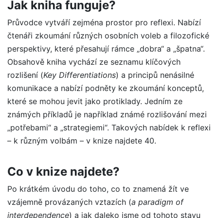
Jak kniha funguje?
Průvodce vytváří zejména prostor pro reflexi. Nabízí
čtenáři zkoumání různých osobních voleb a filozofické
perspektivy, které přesahují rámce „dobra“ a „špatna“.
Obsahově kniha vychází ze seznamu klíčových
rozlišení (
Key Differentiations
) a principů nenásilné
komunikace a nabízí podněty ke zkoumání konceptů,
které se mohou jevit jako protiklady. Jedním ze
známých příkladů je například známé rozlišování mezi
„potřebami“ a „strategiemi“. Takových nabídek k reflexi
– k různým volbám – v knize najdete 40.
Co v knize najdete?
Po krátkém úvodu do toho, co to znamená žít ve
vzájemně provázaných vztazích (
a paradigm of
interdependence
) a jak daleko jsme od tohoto stavu