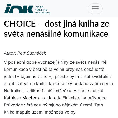
CHOICE – dost jiná kniha ze
světa nenásilné komunikace
Autor: Petr Sucháček
V poslední době vycházejí knihy ze světa nenásilné
komunikace v češtině (a velmi brzy nás čeká ještě
jedna! – tajemné ticho –), přesto bych chtěl zviditelnit
a přiblížit vám i knihu, která český překlad zatím nemá.
No knihu… velikostí spíš knížečku. A podle autorů
Kathleen Macferran
a
Jareda Finkelsteina
průvodce.
Průvodce většinou bývají po nějakém území. Tato
kniha mapuje území možností volby.