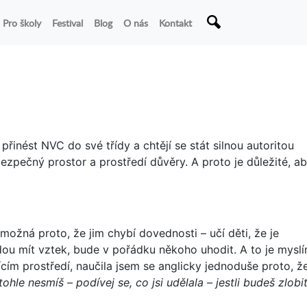
Pro školy
Festival
Blog
O nás
Kontakt
přinést NVC do své třídy a chtějí se stát silnou autoritou
 bezpečný prostor a prostředí důvěry. A proto je důležité, a
 možná proto, že jim chybí dovednosti – učí děti, že je
budou mít vztek, bude v pořádku někoho uhodit. A to je mysl
vícím prostředí, naučila jsem se anglicky jednoduše proto, ž
ohle nesmíš – podívej se, co jsi udělala – jestli budeš zlobi