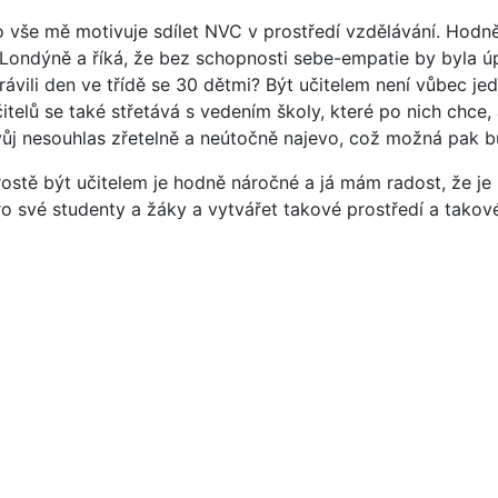
o vše mě motivuje sdílet NVC v prostředí vzdělávání. Hodně 
 Londýně a říká, že bez schopnosti sebe-empatie by byla úpl
trávili den ve třídě se 30 dětmi? Být učitelem není vůbec j
čitelů se také střetává s vedením školy, které po nich chce,
vůj nesouhlas zřetelně a neútočně najevo, což možná pak bu
rostě být učitelem je hodně náročné a já mám radost, že j
ro své studenty a žáky a vytvářet takové prostředí a takové