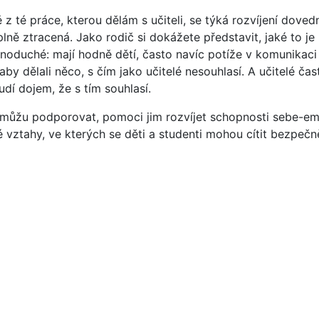
z té práce, kterou dělám s učiteli, se týká rozvíjení dove
ně ztracená. Jako rodič si dokážete představit, jaké to je
ednoduché: mají hodně dětí, často navíc potíže v komunikaci
 aby dělali něco, s čím jako učitelé nesouhlasí. A učitelé č
dí dojem, že s tím souhlasí.
e můžu podporovat, pomoci jim rozvíjet schopnosti sebe-e
 vztahy, ve kterých se děti a studenti mohou cítit bezpečn