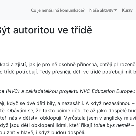
Co je nenásilná komunikace?
Naše aktivity
Kurzy
ýt autoritou ve třídě
i a zjistí, jak je pro ně osobně přínosná, chtějí přirozeně 
e třídě potřebují. Tedy přesněji, děti ve třídě potřebují mít
ce (NVC) a zakladatelkou projektu NVC Education Europe.:
ejí, když se dvě děti bily, a nezasáhli. A když nezasáhnou –
l dítě. Obávám se, že takto učíme děti, že až jako dospělé 
kteří nás v dětství obklopují. Vyrůstala jsem v anglicky mlu
yž jsou děti obklopeni lidmi, kteří říkají
tohle bys neměl – t
ou znít v hlavě, i když budou dospělí.