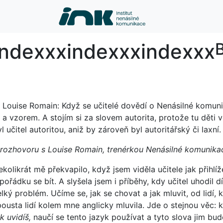
index
indexxx
indexxx
indexxx
B
Louise Romain: Když se učitelé dovědí o Nenásilné komunikac
a vzorem. A stojím si za slovem autorita, protože tu děti v
l učitel autoritou, aniž by zároveň byl autoritářský či laxní.
 rozhovoru s Louise Romain, trenérkou Nenásilné komunika
kolikrát mě překvapilo, když jsem viděla učitele jak přihlíž
 pořádku se bít. A slyšela jsem i příběhy, kdy učitel uhodi
lký problém. Učíme se, jak se chovat a jak mluvit, od lidí, 
ousta lidí kolem mne anglicky mluvila. Jde o stejnou věc: kd
k uvidíš,
naučí se tento jazyk používat a tyto slova jim bud