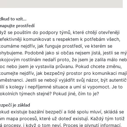
dkud to vzít…
mapujte prostředí
dyž se pouštím do podpory týmů, které chtějí otevřeněji
 efektivněji komunikovat s respektem k potřebám všech,
koumáme nejdřív, jak funguje prostředí, ve kterém se
ohybujeme. Podobně jako si občas nejsem jistá, jestli se m
okojovým rostlinám nedaří proto, že jsem je zalila málo ne
oc nebo jsem je vystavila průvanu. Pokud chcete změnu,
koumejte nejdřív, jak bezpečný prostor pro komunikaci mají
městnanci. Jestli se nebojí vyjádřit svůj názor, být autentičt
ílí s kolegy i nepříjemné situace a umí si vypomoct. Je to
 okolních týmech stejné? Pokud jiné, čím to je?
zpečí je základ
okud existuje bazální bezpečí a lidé spolu mluví, skládá se
ám mapa procesů, které už doteď existují. Každý tým totiž
á procesy, i když o tom neví. Proces je plynutí informací,