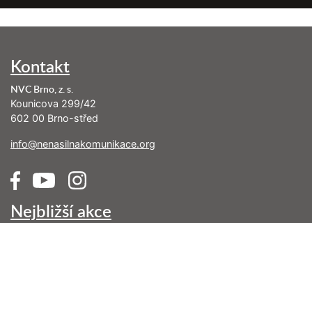
Kontakt
NVC Brno, z. s.
Kounicova 299/42
602 00 Brno-střed
info@nenasilnakomunikace.org
Nejbližší akce
Pátek 07. 08. 2026
Rodinný tábor nenásilné komunikace (týdenní pobytový kurz
na Vysočině)
Pondělí 17. 08. 2026
Řásná 2: Konverzace, které posilují vztahy (kurz je již naplněn)