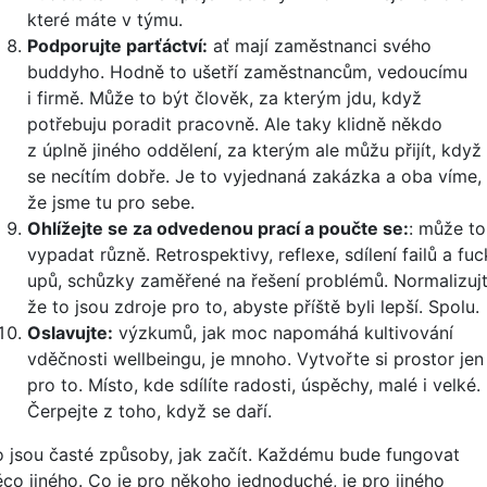
které máte v týmu.
Podporujte parťáctví:
ať mají zaměstnanci svého
buddyho. Hodně to ušetří zaměstnancům, vedoucímu
i firmě. Může to být člověk, za kterým jdu, když
potřebuju poradit pracovně. Ale taky klidně někdo
z úplně jiného oddělení, za kterým ale můžu přijít, když
se necítím dobře. Je to vyjednaná zakázka a oba víme,
že jsme tu pro sebe.
Ohlížejte se za odvedenou prací a poučte se:
:
může to
vypadat různě. Retrospektivy, reflexe, sdílení failů a fuc
upů, schůzky zaměřené na řešení problémů. Normalizujt
že to jsou zdroje pro to, abyste příště byli lepší. Spolu.
Oslavujte:
výzkumů, jak moc napomáhá kultivování
vděčnosti wellbeingu, je mnoho. Vytvořte si prostor jen
pro to. Místo, kde sdílíte radosti, úspěchy, malé i velké.
Čerpejte z toho, když se daří.
o jsou časté způsoby, jak začít. Každému bude fungovat
ěco jiného. Co je pro někoho jednoduché, je pro jiného