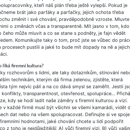
olupracovníky, kteří náš plán třeba ještě vylepší. Pokud je
ačneme brát jako parťáky a parťačky, jejich ochota třeba
rochu změnit i své chování, pravděpodobně vzroste. Mluvte
 nimi o změnách včas a transparentně. Mít jasno v tom, kdo
o čeho může mluvit a co se stane s podněty, je fajn vědět
ředem. Komunikujte taky o tom, proč jste se vůbec do prác
a procesech pustili a jaké to bude mít dopady na ně a jejich
áci.
 říká firemní kultura?
íky rozhovorům s lidmi, ale taky dotazníkům, stínování neb
alším technikám, kterým dá firma zelenou, zjistěte, která
sta tým nejvíc pálí a na co dává smysl se zaměřit. Jestli js
o konflikty, transparentnost, otevřenost, spolupráce… Přichá
ze, kdy se hodí ladit naše záměry s firemní kulturou a vizí.
e v každé firmě musí být všichni se všemi kamarádi, vidět 
šech dat nebo na všem spolupracovat. Definujte si ve spoje
 firemními hodnotami, jaké chování chcete u lidí podpořit
co z toho je nejdůležitější: A) vůči firemní vizi, B) vůči vaši