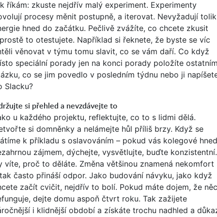
ak říkám: zkuste nejdřív malý experiment. Experimenty
ovolují procesy měnit postupně, a iterovat. Nevyžadují tolik
nergie hned do začátku. Pečlivě zvážíte, co chcete zkusit
prostě to otestujete. Například si řeknete, že byste se víc
htěli věnovat v týmu tomu slavit, co se vám daří. Co když
ísto speciální porady jen na konci porady položíte ostatní
tázku, co se jim povedlo v posledním týdnu nebo ji napíšet
o Slacku?
ržujte si přehled a nevzdávejte to
ko u každého projektu, reflektujte, co to s lidmi dělá.
etvořte si domněnky a nelámejte hůl příliš brzy. Když se
rátíme k příkladu s oslavováním – pokud vás kolegové hne
ezahrnou zájmem, dýchejte, vysvětlujte, buďte konzistentní.
y víte, proč to děláte. Změna většinou znamená nekomfort
 tak často přináší odpor. Jako budování návyku, jako když
hcete začít cvičit, nejdřív to bolí. Pokud máte dojem, že ně
efunguje, dejte domu aspoň čtvrt roku. Tak zažijete
áročnější i klidnější období a získáte trochu nadhled a důka