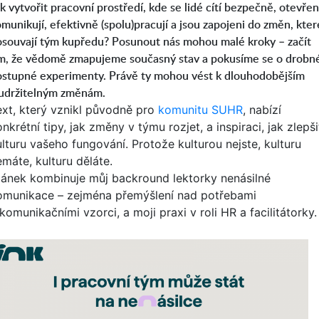
k vytvořit pracovní prostředí, kde se lidé cítí bezpečně, otevře
munikují, efektivně (spolu)pracují a jsou zapojeni do změn, kter
osouvají tým kupředu? Posunout nás mohou malé kroky – začít
ím, že vědomě zmapujeme současný stav a pokusíme se o drobn
ostupné experimenty. Právě ty mohou vést k dlouhodobějším
 udržitelným změnám.
ext, který vznikl původně pro
komunitu SUHR
, nabízí
nkrétní tipy, jak změny v týmu rozjet, a inspiraci, jak zlepši
ulturu vašeho fungování. Protože kulturou nejste, kulturu
emáte, kulturu děláte.
lánek kombinuje můj backround lektorky nenásilné
omunikace – zejména přemýšlení nad potřebami
komunikačními vzorci, a moji praxi v roli HR a facilitátorky.