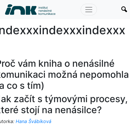
index
indexxx
indexxx
indexxx
Proč vám kniha o nenásilné
komunikaci možná nepomohla
a co s tím)
Jak začít s týmovými procesy,
teré stojí na nenásilce?
utorka:
Hana Švábíková