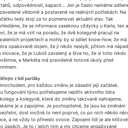
ztahů, odpovědností, kapacit… Jen je často nemáme sdílen
 zavedené vědomě a postavené na reálných potřebách. Na
ačátku tedy stojí za to pojmenovat aktuální stav. Tak
ohledáme, že se informace zaseknou vždycky u Karla, ten a
eví, že je má vzít na poradu, že dvě kolegyně pracují na
aralelních projektech a mohly by si sdílet know-how, že má
etra opakovaně dojem, že ji nikdo neslyší, přitom má nápa
a inovace, že je Luboš zavalený a štve ho, že si toho nikdo
evšimne, a Markéta má pravidelně hotové úkoly před
ermínem.
ělejte z lidí parťáky
imochodem, pro každou změnu je zásadní její začátek.
 u fungování týmu potřebujeme nejdřív aktivního lídra
 kolegy a kolegyně, které do změny takzvaně nahrajeme,
ískáme je a zapojíme. Je pochopitelné, že jsou ke změnám
bezřetní, dost možná to není poprvé, co po nich někdo něc
ce, a ne vždy to přineslo ovoce. Zapojení lidí je ale klíčové
ro úspěch. Je to i jejich tým a my chceme angažované