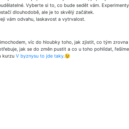
eudělatelné. Vyberte si to, co bude sedět vám. Experimenty
estačí dlouhodobě, ale je to skvělý začátek.
řeji vám odvahu, laskavost a vytrvalost.
imochodem, víc do hloubky toho, jak zjistit, co tým zrovna
otřebuje, jak se do změn pustit a co u toho pohlídat, řešíme
a kurzu
V byznysu to jde taky
.😉