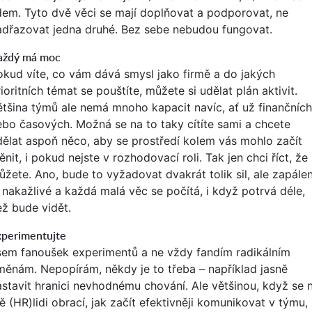
idem. Tyto dvě věci se mají doplňovat a podporovat, ne
adřazovat jedna druhé. Bez sebe nebudou fungovat.
aždý má moc
okud víte, co vám dává smysl jako firmě a do jakých
ioritních témat se pouštíte, můžete si udělat plán aktivit.
ětšina týmů ale nemá mnoho kapacit navíc, ať už finančních
ebo časových. Možná se na to taky cítíte sami a chcete
dělat aspoň něco, aby se prostředí kolem vás mohlo začít
nit, i pokud nejste v rozhodovací roli. Tak jen chci říct, že
ůžete. Ano, bude to vyžadovat dvakrát tolik sil, ale zapálen
e nakažlivé a každá malá věc se počítá, i když potrvá déle,
ež bude vidět.
xperimentujte
sem fanoušek experimentů a ne vždy fandím radikálním
měnám. Nepopírám, někdy je to třeba – například jasně
astavit hranici nevhodnému chování. Ale většinou, když se 
 (HR)lidi obrací, jak začít efektivněji komunikovat v týmu,