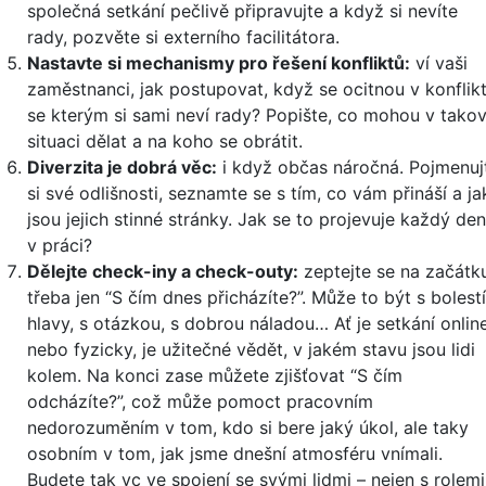
společná setkání pečlivě připravujte a když si nevíte
rady, pozvěte si externího facilitátora.
Nastavte si mechanismy pro řešení konfliktů:
ví vaši
zaměstnanci, jak postupovat, když se ocitnou v konflikt
se kterým si sami neví rady? Popište, co mohou v tako
situaci dělat a na koho se obrátit.
Diverzita je dobrá věc:
i když občas náročná. Pojmenuj
si své odlišnosti, seznamte se s tím, co vám přináší a ja
jsou jejich stinné stránky. Jak se to projevuje každý den
v práci?
Dělejte check-iny a check-outy:
zeptejte se na začátk
třeba jen “S čím dnes přicházíte?”. Může to být s bolestí
hlavy, s otázkou, s dobrou náladou… Ať je setkání onlin
nebo fyzicky, je užitečné vědět, v jakém stavu jsou lidi
kolem. Na konci zase můžete zjišťovat “S čím
odcházíte?”, což může pomoct pracovním
nedorozuměním v tom, kdo si bere jaký úkol, ale taky
osobním v tom, jak jsme dnešní atmosféru vnímali.
Budete tak vc ve spojení se svými lidmi – nejen s rolemi