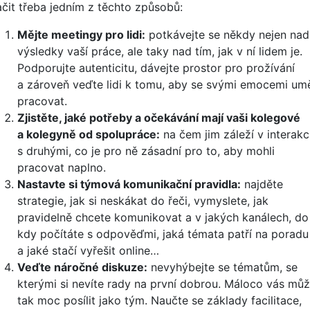
ačit třeba jedním z těchto způsobů:
Mějte meetingy pro lidi:
potkávejte se někdy nejen nad
výsledky vaší práce, ale taky nad tím, jak v ní lidem je.
Podporujte autenticitu, dávejte prostor pro prožívání
a zároveň veďte lidi k tomu, aby se svými emocemi umě
pracovat.
Zjistěte, jaké potřeby a očekávání mají vaši kolegové
a kolegyně od spolupráce:
na čem jim záleží v interakc
s druhými, co je pro ně zásadní pro to, aby mohli
pracovat naplno.
Nastavte si týmová komunikační pravidla:
najděte
strategie, jak si neskákat do řeči, vymyslete, jak
pravidelně chcete komunikovat a v jakých kanálech, do
kdy počítáte s odpověďmi, jaká témata patří na poradu
a jaké stačí vyřešit online…
Veďte náročné diskuze:
nevyhýbejte se tématům, se
kterými si nevíte rady na první dobrou. Máloco vás mů
tak moc posílit jako tým. Naučte se základy facilitace,