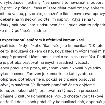
ro vyhodnocení aktivity. Neznamená to nevšímat si odporu
 jít proti, v průběhu času můžete dělat malé změny, sbírejte
pětnou vazbu, pozorujte, umožněte lidem navrhovat úpravy
ečekejte na výsledky, pojďte jim naproti. Když se na ty
ačátky pak podíváte s odstupem času, bude vám to připad
ako malý počáteční zádrhel.
0 experimentů směrem k efektivní komunikaci
yšeli jste někdy někoho říkat “vše je o komunikaci”? K této
ětě to sklouzává celkem často, když hledám významná mís
a mapě procesů. Učím komunikaci a souhlasit nemůžu. Pod
ě je potřeba pracovat na jiných zásadních věcech:
espolupracujeme proto, abychom komunikovali. Výsledky
 výkon chceme. Zároveň je komunikace katalyzátorem
polupráce, potřebujeme ji, pokud se chceme posouvat
právným směrem. Ve firmách poměrně často dojdeme
 tomu, že pokud chtějí pracovat na týmových procesech,
ačínáme u kultury komunikace. Pokud chcete tvořit takové
rostředí, kde se spolupráci díky komunikaci daří, doporučuj